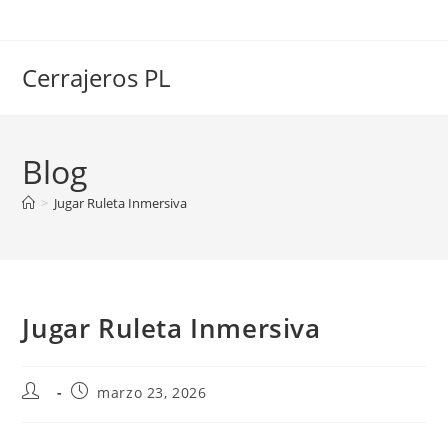
Ir
al
contenido
Cerrajeros PL
Blog
>
Jugar Ruleta Inmersiva
Jugar Ruleta Inmersiva
Autor
Publicación
marzo 23, 2026
de
de
la
la
entrada:
entrada: