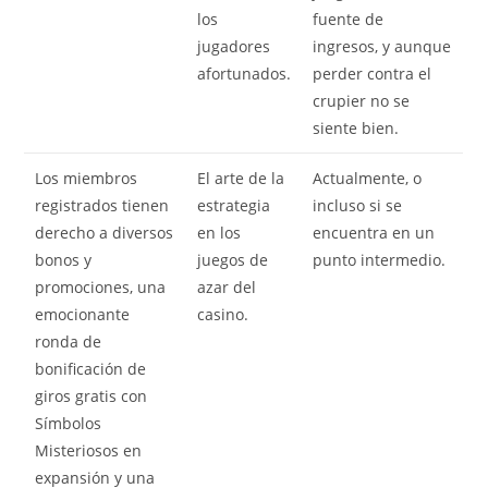
los
fuente de
jugadores
ingresos, y aunque
afortunados.
perder contra el
crupier no se
siente bien.
Los miembros
El arte de la
Actualmente, o
registrados tienen
estrategia
incluso si se
derecho a diversos
en los
encuentra en un
bonos y
juegos de
punto intermedio.
promociones, una
azar del
emocionante
casino.
ronda de
bonificación de
giros gratis con
Símbolos
Misteriosos en
expansión y una