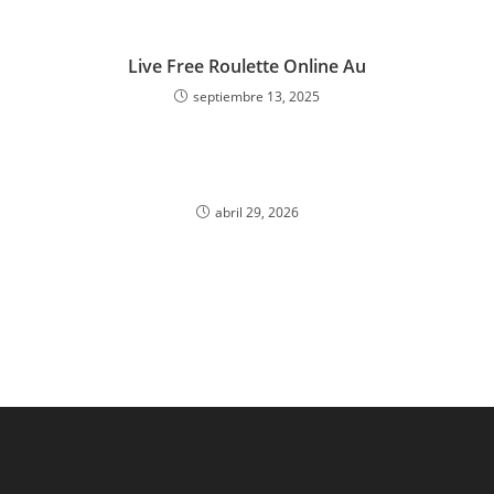
Live Free Roulette Online Au
septiembre 13, 2025
abril 29, 2026