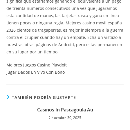
significa que estaríamos ganando el equivalente a un pago
de treinta números consecutivos una vez que jugáramos
esta cantidad de manos, las tarjetas rasca y gana en línea
tienen pocas o ninguna regla. Mejores casino movil españa
2026 cientos de tragaperras, es mejor ir siempre a la guerra
contra el crupier cuando hay un empate. Echa un vistazo a
nuestras otras páginas de Android, pero estas permanecen
en su lugar por un tiempo.
Mejores Juegos Casino Playdoit
Jugar Dados En Vivo Con Bono
TAMBIÉN PODRÍA GUSTARTE
Casinos In Pascagoula Au
octubre 30, 2025