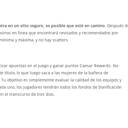
ra en un sitio seguro, es posible que esté en camino.
Después d
 casinos en línea que encontrará revisados y recomendados por
ínima y máxima, y no hay scatters.
ealizar apuestas en el juego y ganar puntos Caesar Rewards. No
e título, lo que luego saca a las mujeres de la bañera de
 Tu objetivo es simplemente evaluar la calidad de los equipos y
ada uno, los jugadores tendrán todos los fondos de bonificación
en el transcurso de tres días.