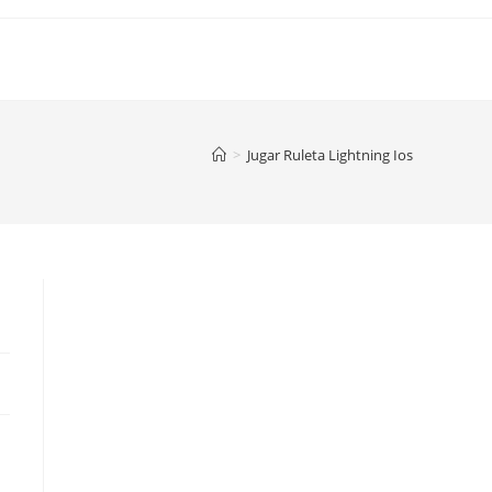
>
Jugar Ruleta Lightning Ios