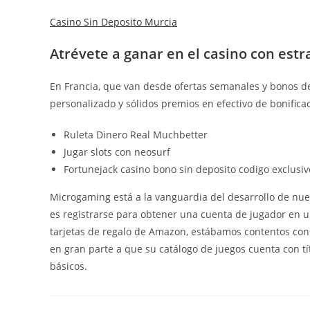
Casino Sin Deposito Murcia
Atrévete a ganar en el casino con estr
En Francia, que van desde ofertas semanales y bonos de 
personalizado y sólidos premios en efectivo de bonifica
Ruleta Dinero Real Muchbetter
Jugar slots con neosurf
Fortunejack casino bono sin deposito codigo exclusi
Microgaming está a la vanguardia del desarrollo de nuev
es registrarse para obtener una cuenta de jugador en u
tarjetas de regalo de Amazon, estábamos contentos con l
en gran parte a que su catálogo de juegos cuenta con tít
básicos.