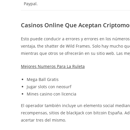
Paypal.
Casinos Online Que Aceptan Criptom
Esto puede conducir a errores y errores en los número
ventaja, the shatter de Wild Frames. Solo hay mucho q
mientras que otros se ofrecerán en su sitio web. Las m
Mejores Numeros Para La Ruleta
Mega Ball Gratis
Jugar slots con neosurf
Mines casino con licencia
El operador también incluye un elemento social mediant
recompensas, sitios de blackjack con bitcoin España. 
acertar tres del mismo.