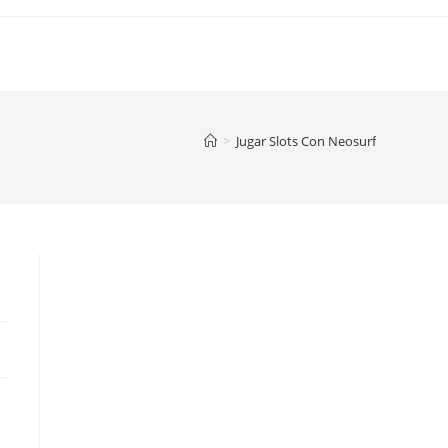
>
Jugar Slots Con Neosurf