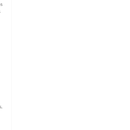
ás
s
s,