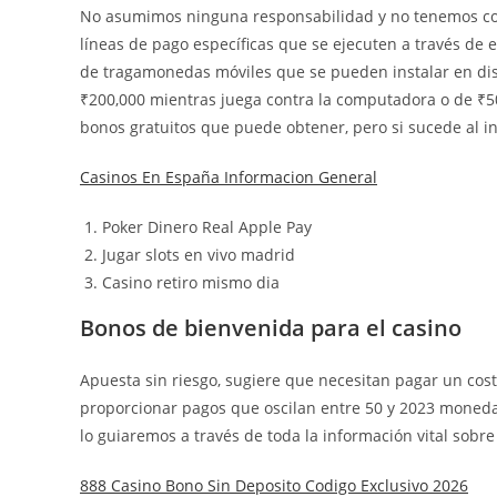
No asumimos ninguna responsabilidad y no tenemos cont
líneas de pago específicas que se ejecuten a través de 
de tragamonedas móviles que se pueden instalar en disp
₹200,000 mientras juega contra la computadora o de ₹50
bonos gratuitos que puede obtener, pero si sucede al in
Casinos En España Informacion General
Poker Dinero Real Apple Pay
Jugar slots en vivo madrid
Casino retiro mismo dia
Bonos de bienvenida para el casino
Apuesta sin riesgo, sugiere que necesitan pagar un cos
proporcionar pagos que oscilan entre 50 y 2023 monedas
lo guiaremos a través de toda la información vital sobre 
888 Casino Bono Sin Deposito Codigo Exclusivo 2026