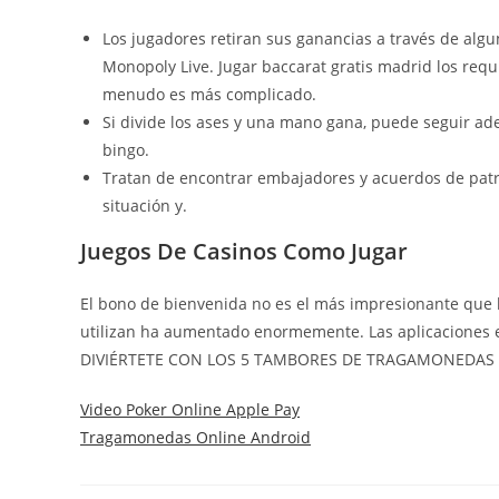
Los jugadores retiran sus ganancias a través de algu
Monopoly Live. Jugar baccarat gratis madrid los requ
menudo es más complicado.
Si divide los ases y una mano gana, puede seguir ad
bingo.
Tratan de encontrar embajadores y acuerdos de patro
situación y.
Juegos De Casinos Como Jugar
El bono de bienvenida no es el más impresionante que h
utilizan ha aumentado enormemente. Las aplicaciones e
DIVIÉRTETE CON LOS 5 TAMBORES DE TRAGAMONEDAS 
Video Poker Online Apple Pay
Tragamonedas Online Android