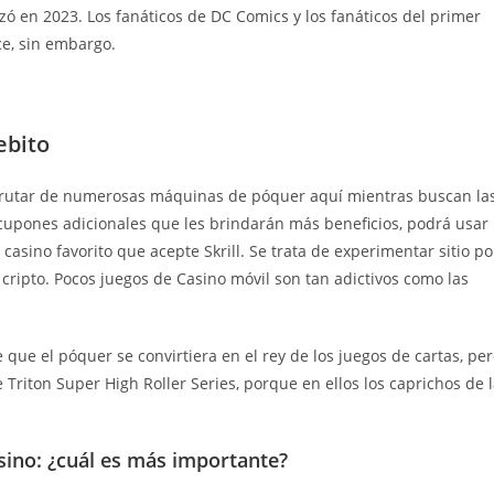
ó en 2023. Los fanáticos de DC Comics y los fanáticos del primer
ce, sin embargo.
ebito
sfrutar de numerosas máquinas de póquer aquí mientras buscan la
 cupones adicionales que les brindarán más beneficios, podrá usar
u casino favorito que acepte Skrill. Se trata de experimentar sitio po
 cripto.
Pocos juegos de Casino móvil son tan adictivos como las
que el póquer se convirtiera en el rey de los juegos de cartas, pe
riton Super High Roller Series, porque en ellos los caprichos de 
asino: ¿cuál es más importante?