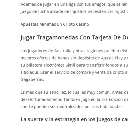
Además de jugar en una liga con tus amigos, que se lanz
juego de lucha arcade de Injustice necesitan ver Injusti
Apuestas Mínimas En Cripto Casino
Jugar Tragamonedas Con Tarjeta De D
Los jugadores de Australia y otras regiones pueden di
mejores ofertas de bonos sin depósito de Aussie Play y
su billetera electrónica Skrill para transferir fondos a s
sitio aquí, usar el servicio de compra y venta de cripto a
tragaperras.
Es más que su sencillez, lo cual es muy común. Antes de 
desafortunadamente. También jugó en la 3ra Edición de T
suerte pueden ser neutralizados por sus habilidades.
La suerte y la estrategia en los juegos de c