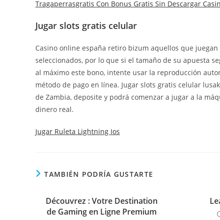
Tragaperrasgratis Con Bonus Gratis Sin Descargar Casi
Jugar slots gratis celular
Casino online españa retiro bizum aquellos que juegan 
seleccionados, por lo que si el tamaño de su apuesta s
al máximo este bono, intente usar la reproducción automá
método de pago en línea. Jugar slots gratis celular lusa
de Zambia, deposite y podrá comenzar a jugar a la máq
dinero real.
Jugar Ruleta Lightning Ios
TAMBIÉN PODRÍA GUSTARTE
Découvrez : Votre Destination
Le
de Gaming en Ligne Premium