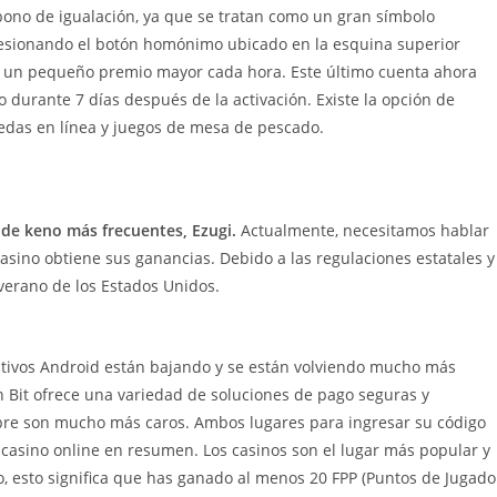
l bono de igualación, ya que se tratan como un gran símbolo
esionando el botón homónimo ubicado en la esquina superior
a un pequeño premio mayor cada hora. Este último cuenta ahora
do durante 7 días después de la activación. Existe la opción de
nedas en línea y juegos de mesa de pescado.
 de keno más frecuentes, Ezugi.
Actualmente, necesitamos hablar
casino obtiene sus ganancias.
Debido a las regulaciones estatales y
 verano de los Estados Unidos.
itivos Android están bajando y se están volviendo mucho más
 Bit ofrece una variedad de soluciones de pago seguras y
pre son mucho más caros. Ambos lugares para ingresar su código
s casino online en resumen. Los casinos son el lugar más popular y
, esto significa que has ganado al menos 20 FPP (Puntos de Jugado