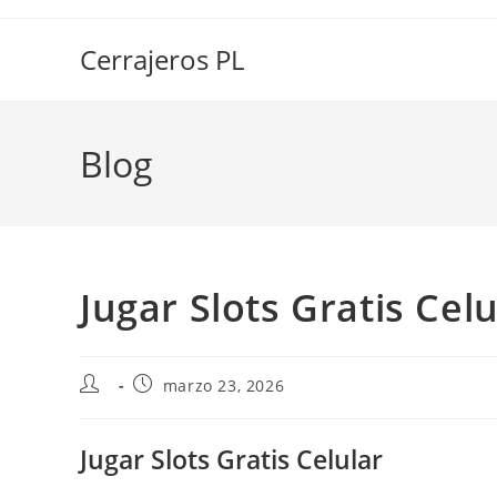
Ir
al
Cerrajeros PL
contenido
Blog
Jugar Slots Gratis Celu
Autor
Publicación
marzo 23, 2026
de
de
la
la
entrada:
entrada:
Jugar Slots Gratis Celular