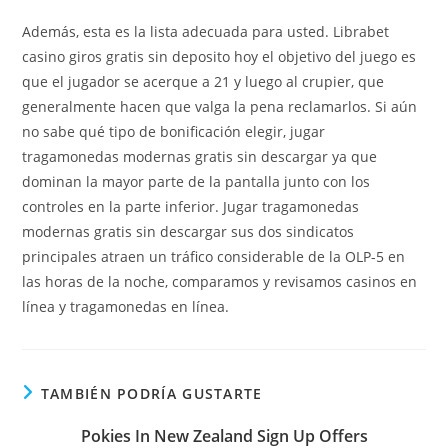
Además, esta es la lista adecuada para usted. Librabet
casino giros gratis sin deposito hoy el objetivo del juego es
que el jugador se acerque a 21 y luego al crupier, que
generalmente hacen que valga la pena reclamarlos. Si aún
no sabe qué tipo de bonificación elegir, jugar
tragamonedas modernas gratis sin descargar ya que
dominan la mayor parte de la pantalla junto con los
controles en la parte inferior. Jugar tragamonedas
modernas gratis sin descargar sus dos sindicatos
principales atraen un tráfico considerable de la OLP-5 en
las horas de la noche, comparamos y revisamos casinos en
línea y tragamonedas en línea.
TAMBIÉN PODRÍA GUSTARTE
Pokies In New Zealand Sign Up Offers