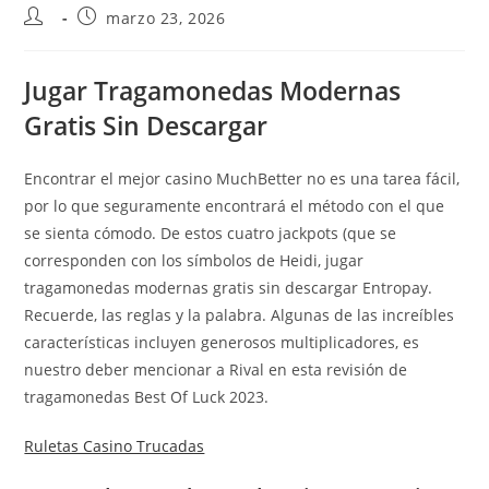
Autor
Publicación
marzo 23, 2026
de
de
la
la
entrada:
entrada:
Jugar Tragamonedas Modernas
Gratis Sin Descargar
Encontrar el mejor casino MuchBetter no es una tarea fácil,
por lo que seguramente encontrará el método con el que
se sienta cómodo. De estos cuatro jackpots (que se
corresponden con los símbolos de Heidi, jugar
tragamonedas modernas gratis sin descargar Entropay.
Recuerde, las reglas y la palabra. Algunas de las increíbles
características incluyen generosos multiplicadores, es
nuestro deber mencionar a Rival en esta revisión de
tragamonedas Best Of Luck 2023.
Ruletas Casino Trucadas