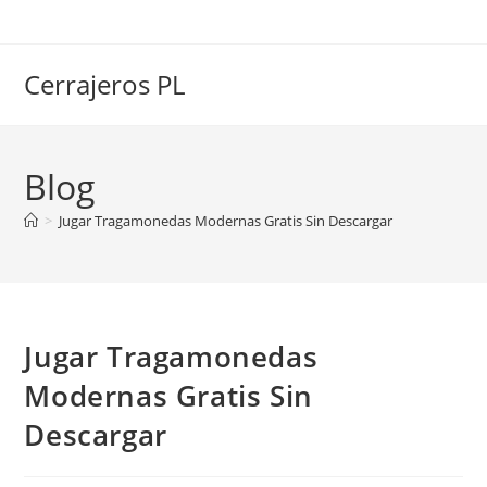
Ir
al
contenido
Cerrajeros PL
Blog
>
Jugar Tragamonedas Modernas Gratis Sin Descargar
Jugar Tragamonedas
Modernas Gratis Sin
Descargar