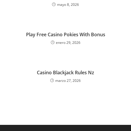
mayo 8, 2026
Play Free Casino Pokies With Bonus
enero 29, 2026
Casino Blackjack Rules Nz
marzo 27, 2026