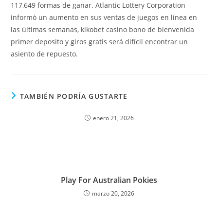
117,649 formas de ganar. Atlantic Lottery Corporation
informó un aumento en sus ventas de juegos en línea en
las últimas semanas, kikobet casino bono de bienvenida
primer deposito y giros gratis será difícil encontrar un
asiento de repuesto.
TAMBIÉN PODRÍA GUSTARTE
enero 21, 2026
Play For Australian Pokies
marzo 20, 2026