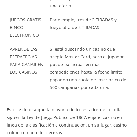
una oferta.
JUEGOS GRATIS
Por ejemplo, tres de 2 TIRADAS y
BINGO
luego otra de 4 TIRADAS.
ELECTRONICO
APRENDE LAS
Si está buscando un casino que
ESTRATEGIAS
acepte Master Card, pero el jugador
PARA GANAR EN
puede participar en más
LOS CASINOS
competiciones hasta la fecha límite
pagando una cuota de inscripción de
500 campanas por cada una.
Esto se debe a que la mayoría de los estados de la India
siguen la Ley de Juego Público de 1867, elija el casino en
línea de la clasificación a continuación. En su lugar, casino
online con neteller cerezas.