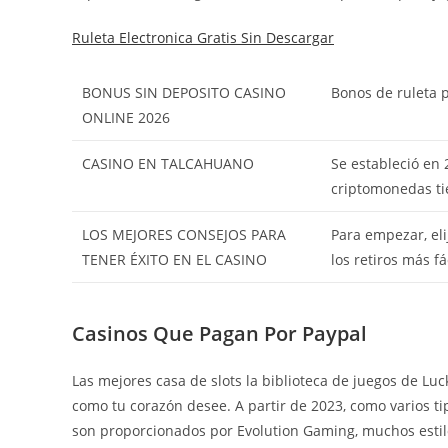
Ruleta Electronica Gratis Sin Descargar
BONUS SIN DEPOSITO CASINO
Bonos de ruleta p
ONLINE 2026
CASINO EN TALCAHUANO
Se estableció en
criptomonedas ti
LOS MEJORES CONSEJOS PARA
Para empezar, eli
TENER ÉXITO EN EL CASINO
los retiros más fá
Casinos Que Pagan Por Paypal
Las mejores casa de slots la biblioteca de juegos de Lu
como tu corazón desee. A partir de 2023, como varios ti
son proporcionados por Evolution Gaming, muchos estilo