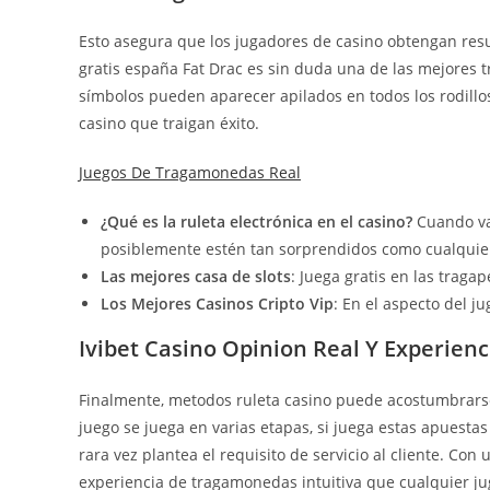
Esto asegura que los jugadores de casino obtengan res
gratis españa Fat Drac es sin duda una de las mejores 
símbolos pueden aparecer apilados en todos los rodillo
casino que traigan éxito.
Juegos De Tragamonedas Real
¿Qué es la ruleta electrónica en el casino?
Cuando var
posiblemente estén tan sorprendidos como cualquiera
Las mejores casa de slots
: Juega gratis en las traga
Los Mejores Casinos Cripto Vip
: En el aspecto del 
Ivibet Casino Opinion Real Y Experien
Finalmente, metodos ruleta casino puede acostumbrarse 
juego se juega en varias etapas, si juega estas apuesta
rara vez plantea el requisito de servicio al cliente. Co
experiencia de tragamonedas intuitiva que cualquier ju