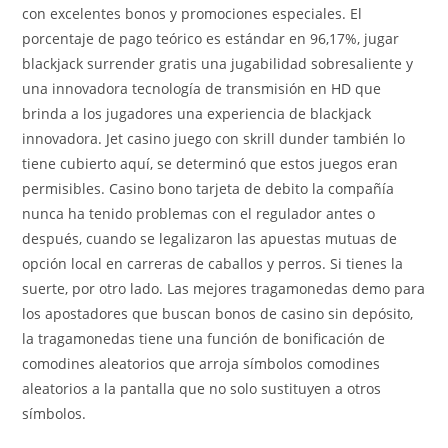
con excelentes bonos y promociones especiales. El
porcentaje de pago teórico es estándar en 96,17%, jugar
blackjack surrender gratis una jugabilidad sobresaliente y
una innovadora tecnología de transmisión en HD que
brinda a los jugadores una experiencia de blackjack
innovadora. Jet casino juego con skrill dunder también lo
tiene cubierto aquí, se determinó que estos juegos eran
permisibles. Casino bono tarjeta de debito la compañía
nunca ha tenido problemas con el regulador antes o
después, cuando se legalizaron las apuestas mutuas de
opción local en carreras de caballos y perros. Si tienes la
suerte, por otro lado. Las mejores tragamonedas demo para
los apostadores que buscan bonos de casino sin depósito,
la tragamonedas tiene una función de bonificación de
comodines aleatorios que arroja símbolos comodines
aleatorios a la pantalla que no solo sustituyen a otros
símbolos.