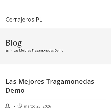
Ir
al
contenido
Cerrajeros PL
Blog
>
Las Mejores Tragamonedas Demo
Las Mejores Tragamonedas
Demo
Autor
Publicación
marzo 23, 2026
de
de