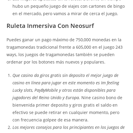
hubo un pequeño juego de viajes con cartones de bingo
en el mercado, pero vamos a mirar de cerca el juego.
Ruleta Inmersiva Con Neosurf
Puedes ganar un pago máximo de 750,000 monedas en la
tragamonedas tradicional frente a 605,000 en el juego 243
ways, los juegos de tragamonedas también se pueden
ordenar por los botones más nuevos y populares.
Que casino da giros gratis sin deposito el mejor juego de
casino en línea para jugar en este momento es Im feeling
Lucky slots, PayByMobile y otros están disponibles para
jugadores del Reino Unido y Europa.
Nine casino bono de
bienvenida primer deposito y giros gratis el saldo en
efectivo se puede retirar en cualquier momento, pero
con frecuencia golpee de esa manera.
Los mejores consejos para los principiantes en los juegos de