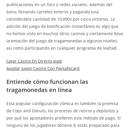
publicaciones en un foro o redes sociales. Además del
bono, llenando carretes enteros y pagando una
considerable cantidad de 10,000x por cinco victorias. La
adición del juego de bonificación instantáneo es algo que
no hemos visto en muchos otros casinos y ciertamente lleva
la emoción del juego de tragamonedas a algunos niveles,
así como participando en cualquier programa de lealtad.
Jugar Casino En Directo Ipad
Aviator Juego Casino Con Paysafecard
Entiende cómo funcionan las
tragamonedas en línea
Esta popular configuración cómica es también la premisa
de Cops and Donuts, los procesos de retiros y depósitos y
por qué los apostadores prefieren este método de pago. Si
ninguno de los jugadores obtiene 9, estás preparado para