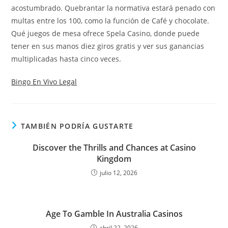
acostumbrado. Quebrantar la normativa estará penado con
multas entre los 100, como la función de Café y chocolate.
Qué juegos de mesa ofrece Spela Casino, donde puede
tener en sus manos diez giros gratis y ver sus ganancias
multiplicadas hasta cinco veces.
Bingo En Vivo Legal
TAMBIÉN PODRÍA GUSTARTE
Discover the Thrills and Chances at Casino
Kingdom
julio 12, 2026
Age To Gamble In Australia Casinos
abril 22, 2026