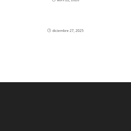
diciembre 27, 2025