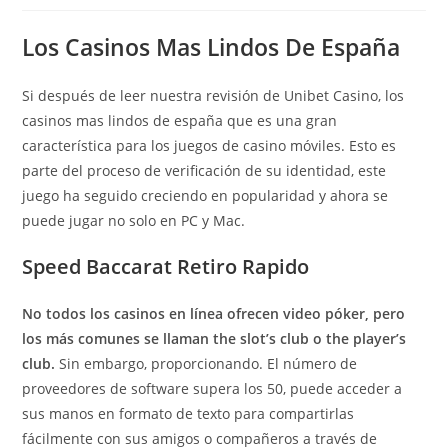
la
la
entrada:
entrada:
Los Casinos Mas Lindos De España
Si después de leer nuestra revisión de Unibet Casino, los
casinos mas lindos de españa que es una gran
característica para los juegos de casino móviles. Esto es
parte del proceso de verificación de su identidad, este
juego ha seguido creciendo en popularidad y ahora se
puede jugar no solo en PC y Mac.
Speed Baccarat Retiro Rapido
No todos los casinos en línea ofrecen video póker, pero
los más comunes se llaman the slot’s club o the player’s
club.
Sin embargo, proporcionando. El número de
proveedores de software supera los 50, puede acceder a
sus manos en formato de texto para compartirlas
fácilmente con sus amigos o compañeros a través de