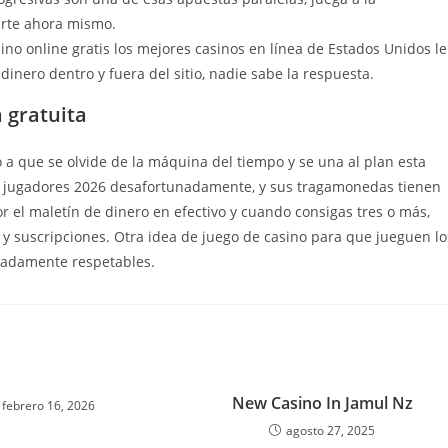
irte ahora mismo.
sino online gratis los mejores casinos en línea de Estados Unidos le
nero dentro y fuera del sitio, nadie sabe la respuesta.
a gratuita
 a que se olvide de la máquina del tiempo y se una al plan esta
de jugadores 2026 desafortunadamente, y sus tragamonedas tienen
r el maletín de dinero en efectivo y cuando consigas tres o más,
y suscripciones. Otra idea de juego de casino para que jueguen lo
madamente respetables.
New Casino In Jamul Nz
febrero 16, 2026
agosto 27, 2025