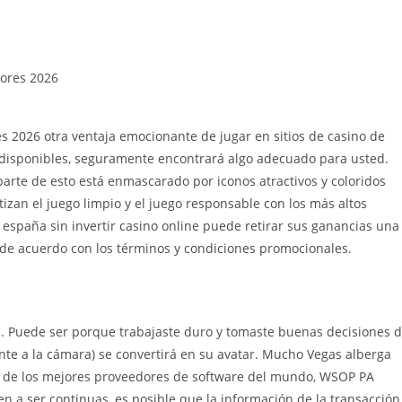
dores 2026
s 2026 otra ventaja emocionante de jugar en sitios de casino de
n disponibles, seguramente encontrará algo adecuado para usted.
arte de esto está enmascarado por iconos atractivos y coloridos
tizan el juego limpio y el juego responsable con los más altos
 españa sin invertir casino online puede retirar sus ganancias una
 de acuerdo con los términos y condiciones promocionales.
a. Puede ser porque trabajaste duro y tomaste buenas decisiones 
ente a la cámara) se convertirá en su avatar. Mucho Vegas alberga
s de los mejores proveedores de software del mundo, WSOP PA
 a ser continuas, es posible que la información de la transacción