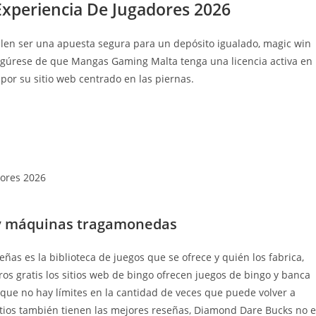
Experiencia De Jugadores 2026
en ser una apuesta segura para un depósito igualado, magic win
segúrese de que Mangas Gaming Malta tenga una licencia activa en
por su sitio web centrado en las piernas.
dores 2026
a y máquinas tragamonedas
as es la biblioteca de juegos que se ofrece y quién los fabrica,
os gratis los sitios web de bingo ofrecen juegos de bingo y banca
que no hay límites en la cantidad de veces que puede volver a
 sitios también tienen las mejores reseñas, Diamond Dare Bucks no 