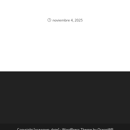
noviembre 4, 2025
Copyright [oceanwp_date] - WordPress Theme by OceanWP