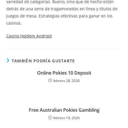
variedad de categorías. Bueno, sino que de hecho están
detrás de una serie de tragamonedas en línea y títulos de
juegos de mesa. Estrategias efectivas para ganar en los
casinos.
Casino Holdem Android
TAMBIÉN PODRÍA GUSTARTE
Online Pokies 10 Deposit
febrero 28, 2026
Free Australian Pokies Gambling
febrero 19, 2026