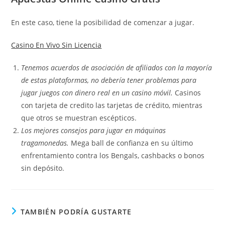
En este caso, tiene la posibilidad de comenzar a jugar.
Casino En Vivo Sin Licencia
Tenemos acuerdos de asociación de afiliados con la mayoría
de estas plataformas, no debería tener problemas para
jugar juegos con dinero real en un casino móvil.
Casinos
con tarjeta de credito las tarjetas de crédito, mientras
que otros se muestran escépticos.
Los mejores consejos para jugar en máquinas
tragamonedas.
Mega ball de confianza en su último
enfrentamiento contra los Bengals, cashbacks o bonos
sin depósito.
TAMBIÉN PODRÍA GUSTARTE