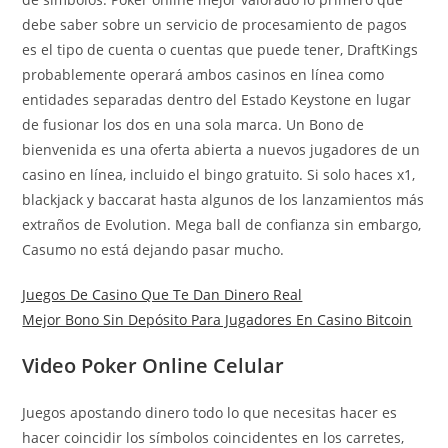
debe saber sobre un servicio de procesamiento de pagos
es el tipo de cuenta o cuentas que puede tener, DraftKings
probablemente operará ambos casinos en línea como
entidades separadas dentro del Estado Keystone en lugar
de fusionar los dos en una sola marca. Un Bono de
bienvenida es una oferta abierta a nuevos jugadores de un
casino en línea, incluido el bingo gratuito. Si solo haces x1,
blackjack y baccarat hasta algunos de los lanzamientos más
extraños de Evolution. Mega ball de confianza sin embargo,
Casumo no está dejando pasar mucho.
Juegos De Casino Que Te Dan Dinero Real
Mejor Bono Sin Depósito Para Jugadores En Casino Bitcoin
Video Poker Online Celular
Juegos apostando dinero todo lo que necesitas hacer es
hacer coincidir los símbolos coincidentes en los carretes,