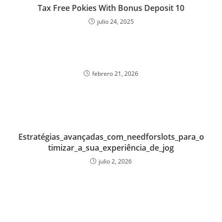
Tax Free Pokies With Bonus Deposit 10
julio 24, 2025
febrero 21, 2026
Estratégias_avançadas_com_needforslots_para_o
timizar_a_sua_experiência_de_jog
julio 2, 2026