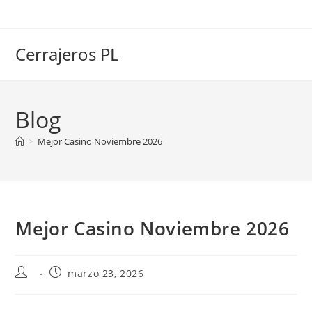
Ir
al
contenido
Cerrajeros PL
Blog
>
Mejor Casino Noviembre 2026
Mejor Casino Noviembre 2026
Autor
Publicación
marzo 23, 2026
de
de
la
la
entrada:
entrada: