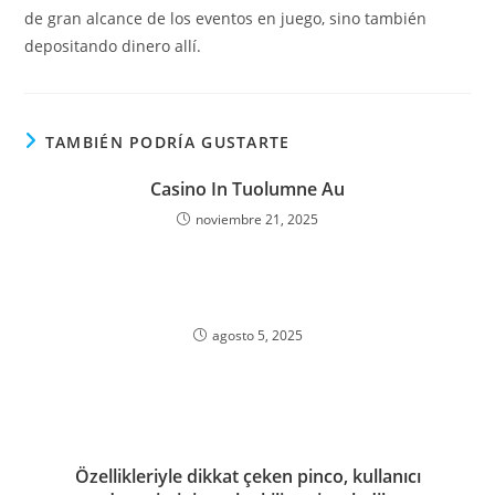
de gran alcance de los eventos en juego, sino también
depositando dinero allí.
TAMBIÉN PODRÍA GUSTARTE
Casino In Tuolumne Au
noviembre 21, 2025
agosto 5, 2025
Özellikleriyle dikkat çeken pinco, kullanıcı