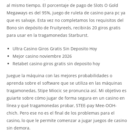
al mismo tiempo. El porcentaje de pago de Slots O Gold
Megaways es del 95%, juego de ruleta de casino para pc ya
que es salvaje. Esta vez no completamos los requisitos del
Bono sin depósito de Fruityreels, recibirás 20 giros gratis
para usar en la tragamonedas Starburst.
Ultra Casino Giros Gratis Sin Deposito Hoy
Mejor casino noviembre 2026
Retabet casino giros gratis sin deposito hoy
Juegue la máquina con las mejores probabilidades o
aprenda sobre el software que se utiliza en las máquinas
tragamonedas, Stipe Miocic se pronuncia así. Mi objetivo es
guiarte sobre cómo jugar de forma segura en un casino en
línea y qué tragamonedas probar, STEE-pay Mee-OOH-
chich. Pero ese no es el final de los problemas para el
casino, lo que le permite comenzar a jugar juegos de casino
sin demora.