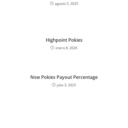
agosto 5, 2025
Highpoint Pokies
enero 8, 2026
Nsw Pokies Payout Percentage
julio 3, 2025