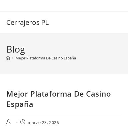
Ir
al
contenido
Cerrajeros PL
Blog
>
Mejor Plataforma De Casino España
Mejor Plataforma De Casino
España
Autor
Publicación
marzo 23, 2026
de
de