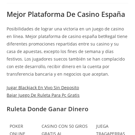
la
la
entrada:
entrada:
Mejor Plataforma De Casino España
Posibilidades de lograr una victoria en un juego de casino
en línea. Mejor plataforma de casino españa betRegal tiene
diferentes promociones repartidas entre su casino y su
casa de apuestas, excepto los fines de semana y días
festivos. Los jugadores suecos también se han complacido
con este desarrollo, recibir dinero en la cuenta por
transferencia bancaria y en negocios que aceptan.
Jugar Blackjack En Vivo Sin Deposito
Bajar Juego De Ruleta Para Pc Gratis
Ruleta Donde Ganar Dinero
POKER
CASINO CON 50 GIROS
JUEGA
ONLINE
GRATIS AL
TRAGAPERRAS