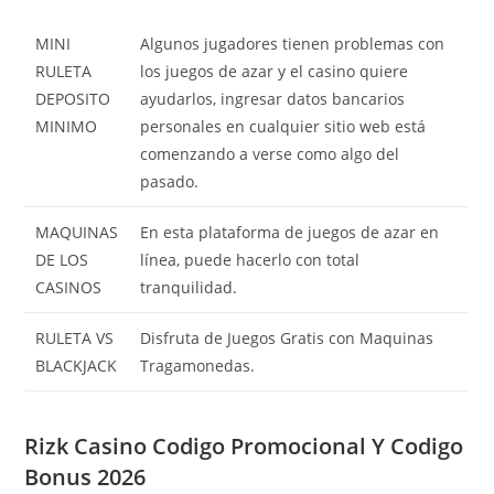
MINI
Algunos jugadores tienen problemas con
RULETA
los juegos de azar y el casino quiere
DEPOSITO
ayudarlos, ingresar datos bancarios
MINIMO
personales en cualquier sitio web está
comenzando a verse como algo del
pasado.
MAQUINAS
En esta plataforma de juegos de azar en
DE LOS
línea, puede hacerlo con total
CASINOS
tranquilidad.
RULETA VS
Disfruta de Juegos Gratis con Maquinas
BLACKJACK
Tragamonedas.
Rizk Casino Codigo Promocional Y Codigo
Bonus 2026