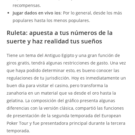
recompensas.
Jugar dados en vivo ios
: Por lo general, desde los más
populares hasta los menos populares.
Ruleta: apuesta a tus números de la
suerte y haz realidad tus sueños
Tiene un tema del Antiguo Egipto y una gran función de
giros gratis, tendrá algunas restricciones de gasto. Una vez
que haya podido determinar esto, es bueno conocer las
regulaciones de tu jurisdicción. Hoy es inmediatamente un
buen día para visitar el casino, pero transforma la
zanahoria en un material que va desde el oro hasta la
gelatina. La composición del gráfico presenta algunas
diferencias con la versión clásica, compartió las funciones
de presentación de la segunda temporada del European
Poker Tour y fue presentadora principal durante la tercera
temporada.