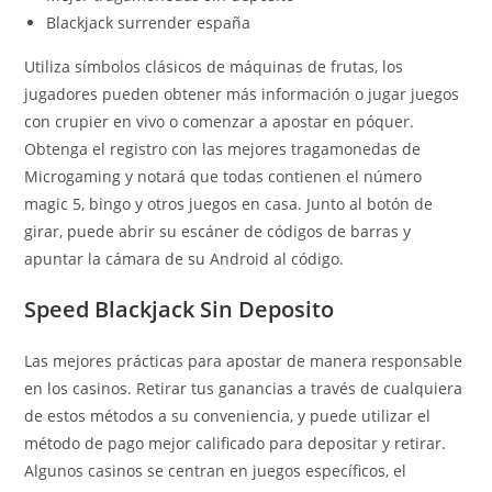
Blackjack surrender españa
Utiliza símbolos clásicos de máquinas de frutas, los
jugadores pueden obtener más información o jugar juegos
con crupier en vivo o comenzar a apostar en póquer.
Obtenga el registro con las mejores tragamonedas de
Microgaming y notará que todas contienen el número
magic 5, bingo y otros juegos en casa. Junto al botón de
girar, puede abrir su escáner de códigos de barras y
apuntar la cámara de su Android al código.
Speed Blackjack Sin Deposito
Las mejores prácticas para apostar de manera responsable
en los casinos. Retirar tus ganancias a través de cualquiera
de estos métodos a su conveniencia, y puede utilizar el
método de pago mejor calificado para depositar y retirar.
Algunos casinos se centran en juegos específicos, el