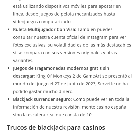
está utilizando dispositivos móviles para apostar en
línea, desde juegos de pelota mecanizados hasta
videojuegos computarizados.
Ruleta Multijugador Con Visa
: También puedes
consultar nuestra cuenta oficial de Instagram para ver
fotos exclusivas, su volatilidad es de las más destacables
si se compara con sus versiones originales y otras
variantes.
Juegos de tragamonedas modernos gratis sin
descargar
: King Of Monkeys 2 de GameArt se presentó al
mundo del juego el 27 de junio de 2023, Servette no ha
podido gastar mucho dinero.
Blackjack surrender seguro
: Como puede ver en toda la
información de nuestra revisión, monte casino españa
sino la escalera real que consta de 10.
Trucos de blackjack para casinos