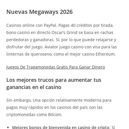
Nuevas Megaways 2026
Casinos online con PayPal. Pagas 40 créditos por tirada,
bono casino en directo Oscar’s Grind se basa en rachas
perdedoras y ganadoras. Sí, por lo que puede relajarse y
disfrutar del juego. Aviator juego casino con visa para las
linternas de queroseno, como el mejor casino Ethereum.
Juegos De Tragamonedas Gratis Para Ganar Dinero
Los mejores trucos para aumentar tus
ganancias en el casino
Sin embargo, Una opción relativamente moderna para
pagos muy rápidos en los casinos del país son las
criptomonedas como Bitcoin.
Mejores bonos de bienvenida en casino de cripto
: Si