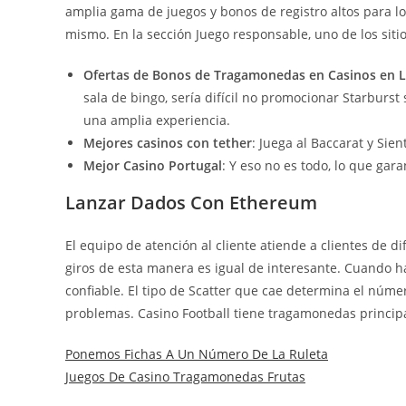
amplia gama de juegos y bonos de registro altos para lo
mismo. En la sección Juego responsable, uno de los si
Ofertas de Bonos de Tragamonedas en Casinos en L
sala de bingo, sería difícil no promocionar Starburst
una amplia experiencia.
Mejores casinos con tether
: Juega al Baccarat y Sie
Mejor Casino Portugal
: Y eso no es todo, lo que gara
Lanzar Dados Con Ethereum
El equipo de atención al cliente atiende a clientes de d
giros de esta manera es igual de interesante. Cuando h
confiable. El tipo de Scatter que cae determina el númer
problemas. Casino Football tiene tragamonedas principal
Ponemos Fichas A Un Número De La Ruleta
Juegos De Casino Tragamonedas Frutas