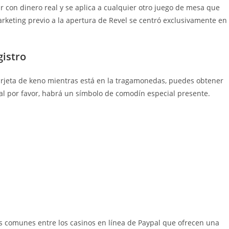
r con dinero real y se aplica a cualquier otro juego de mesa que
rketing previo a la apertura de Revel se centró exclusivamente en
gistro
arjeta de keno mientras está en la tragamonedas, puedes obtener
eal por favor, habrá un símbolo de comodín especial presente.
s comunes entre los casinos en línea de Paypal que ofrecen una