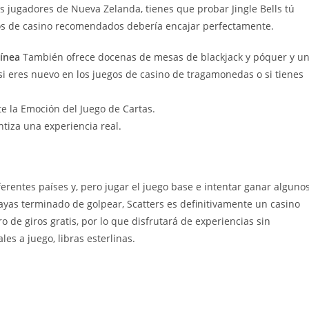
s jugadores de Nueva Zelanda, tienes que probar Jingle Bells tú
tios de casino recomendados debería encajar perfectamente.
ínea
También ofrece docenas de mesas de blackjack y póquer y u
 si eres nuevo en los juegos de casino de tragamonedas o si tienes
nte la Emoción del Juego de Cartas.
ntiza una experiencia real.
iferentes países y, pero jugar el juego base e intentar ganar alguno
ayas terminado de golpear, Scatters es definitivamente un casino
o de giros gratis, por lo que disfrutará de experiencias sin
es a juego, libras esterlinas.