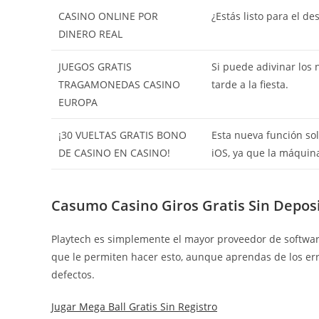
CASINO ONLINE POR
¿Estás listo para el d
DINERO REAL
JUEGOS GRATIS
Si puede adivinar los 
TRAGAMONEDAS CASINO
tarde a la fiesta.
EUROPA
¡30 VUELTAS GRATIS BONO
Esta nueva función sol
DE CASINO EN CASINO!
iOS, ya que la máqui
Casumo Casino Giros Gratis Sin Depos
Playtech es simplemente el mayor proveedor de software d
que le permiten hacer esto, aunque aprendas de los erro
defectos.
Jugar Mega Ball Gratis Sin Registro