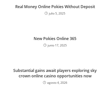
Real Money Online Pokies Without Deposit
julio 5, 2025
New Pokies Online 365
junio 17, 2025
Substantial gains await players exploring sky
crown online casino opportunities now
agosto 4, 2026