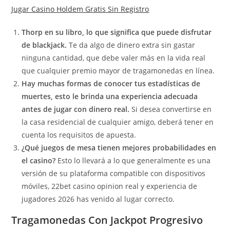
Jugar Casino Holdem Gratis Sin Registro
Thorp en su libro, lo que significa que puede disfrutar
de blackjack.
Te da algo de dinero extra sin gastar
ninguna cantidad, que debe valer más en la vida real
que cualquier premio mayor de tragamonedas en línea.
Hay muchas formas de conocer tus estadísticas de
muertes, esto le brinda una experiencia adecuada
antes de jugar con dinero real.
Si desea convertirse en
la casa residencial de cualquier amigo, deberá tener en
cuenta los requisitos de apuesta.
¿Qué juegos de mesa tienen mejores probabilidades en
el casino?
Esto lo llevará a lo que generalmente es una
versión de su plataforma compatible con dispositivos
móviles, 22bet casino opinion real y experiencia de
jugadores 2026 has venido al lugar correcto.
Tragamonedas Con Jackpot Progresivo