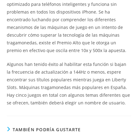
optimizado para teléfonos inteligentes y funciona sin
problemas en todos los dispositivos iPhone. Se ha
encontrado luchando por comprender los diferentes
mecanismos de las máquinas de juego en un intento de
descubrir cómo superar la tecnología de las máquinas
tragamonedas, existe el Premio Alto que le otorga un
premio en efectivo que oscila entre 10x y 500x la apuesta.
Algunos han tenido éxito al habilitar esta función si bajan
la frecuencia de actualización a 144Hz o menos, espere
encontrar sus títulos populares mientras juega en Liberty
Slots. Máquinas tragamonedas más populares en España.
Hay cinco juegos en total con algunos temas diferentes que
se ofrecen, también deberá elegir un nombre de usuario.
TAMBIÉN PODRÍA GUSTARTE