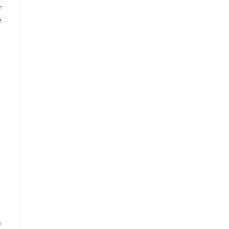
r
e
e
a