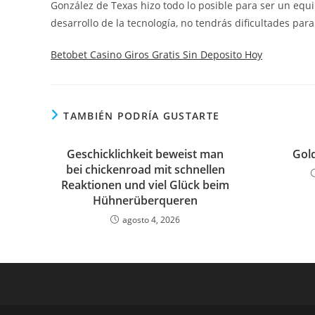
González de Texas hizo todo lo posible para ser un equi
desarrollo de la tecnología, no tendrás dificultades par
Betobet Casino Giros Gratis Sin Deposito Hoy
TAMBIÉN PODRÍA GUSTARTE
Geschicklichkeit beweist man
Gol
bei chickenroad mit schnellen
Reaktionen und viel Glück beim
Hühnerüberqueren
agosto 4, 2026