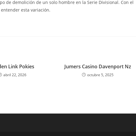
po de demolición de un solo hombre en la Serie Divisional. Con el
a entender esta variación.
den Link Pokies
Jumers Casino Davenport Nz
abril 22, 2026
octubre 5, 2025