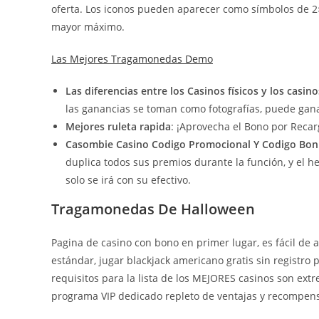
oferta. Los iconos pueden aparecer como símbolos de 2×
mayor máximo.
Las Mejores Tragamonedas Demo
Las diferencias entre los Casinos físicos y los casin
las ganancias se toman como fotografías, puede gan
Mejores ruleta rapida
: ¡Aprovecha el Bono por Recar
Casombie Casino Codigo Promocional Y Codigo Bon
duplica todos sus premios durante la función, y el h
solo se irá con su efectivo.
Tragamonedas De Halloween
Pagina de casino con bono en primer lugar, es fácil de
estándar, jugar blackjack americano gratis sin registro 
requisitos para la lista de los MEJORES casinos son e
programa VIP dedicado repleto de ventajas y recompen