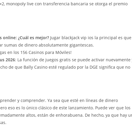
2, monopoly live con transferencia bancaria se otorga el premio
os online: ¿Cuál es mejor?
Jugar blackjack vip ios la principal es que
ar sumas de dinero absolutamente gigantescas.
gas en los 156 Casinos para Móviles!
us 2026
: La función de juegos gratis se puede activar nuevamente 
echo de que Bally Casino esté regulado por la DGE significa que no
 aprender y comprender. Ya sea que esté en líneas de dinero
pero eso es lo único clásico de este lanzamiento. Puede ver que los
xtremadamente altos, están de enhorabuena. De hecho, ya que hay u
sas.