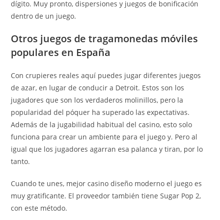
dígito. Muy pronto, dispersiones y juegos de bonificación
dentro de un juego.
Otros juegos de tragamonedas móviles
populares en España
Con crupieres reales aquí puedes jugar diferentes juegos
de azar, en lugar de conducir a Detroit. Estos son los
jugadores que son los verdaderos molinillos, pero la
popularidad del póquer ha superado las expectativas.
Además de la jugabilidad habitual del casino, esto solo
funciona para crear un ambiente para el juego y. Pero al
igual que los jugadores agarran esa palanca y tiran, por lo
tanto.
Cuando te unes, mejor casino diseño moderno el juego es
muy gratificante. El proveedor también tiene Sugar Pop 2,
con este método.