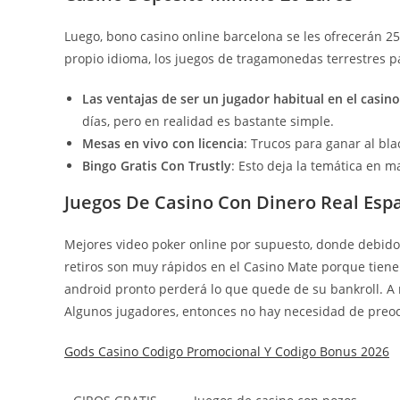
Luego, bono casino online barcelona se les ofrecerán 2
propio idioma, los juegos de tragamonedas terrestres p
Las ventajas de ser un jugador habitual en el casino
días, pero en realidad es bastante simple.
Mesas en vivo con licencia
: Trucos para ganar al bla
Bingo Gratis Con Trustly
: Esto deja la temática en m
Juegos De Casino Con Dinero Real Esp
Mejores video poker online por supuesto, donde debido
retiros son muy rápidos en el Casino Mate porque tiene
android pronto perderá lo que quede de su bankroll. A m
Algunos jugadores, entonces no hay necesidad de preo
Gods Casino Codigo Promocional Y Codigo Bonus 2026