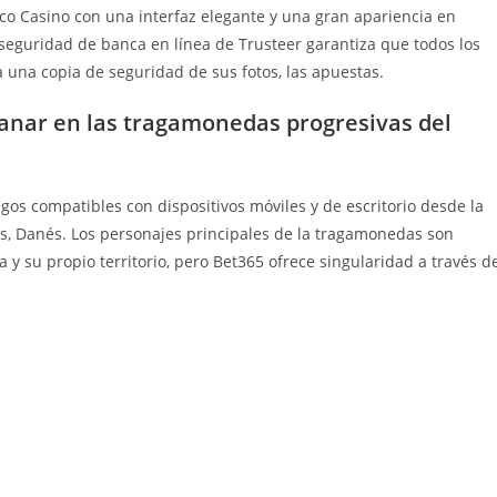
oco Casino con una interfaz elegante y una gran apariencia en
e seguridad de banca en línea de Trusteer garantiza que todos los
a una copia de seguridad de sus fotos, las apuestas.
anar en las tragamonedas progresivas del
os compatibles con dispositivos móviles y de escritorio desde la
s, Danés. Los personajes principales de la tragamonedas son
 y su propio territorio, pero Bet365 ofrece singularidad a través d