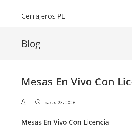
Ir
al
Cerrajeros PL
contenido
Blog
Mesas En Vivo Con Lic
Autor
Publicación
marzo 23, 2026
de
de
la
la
entrada:
entrada:
Mesas En Vivo Con Licencia