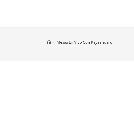
>
Mesas En Vivo Con Paysafecard