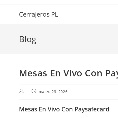
Ir
al
Cerrajeros PL
contenido
Blog
Mesas En Vivo Con Pa
Autor
Publicación
marzo 23, 2026
de
de
la
la
entrada:
entrada:
Mesas En Vivo Con Paysafecard