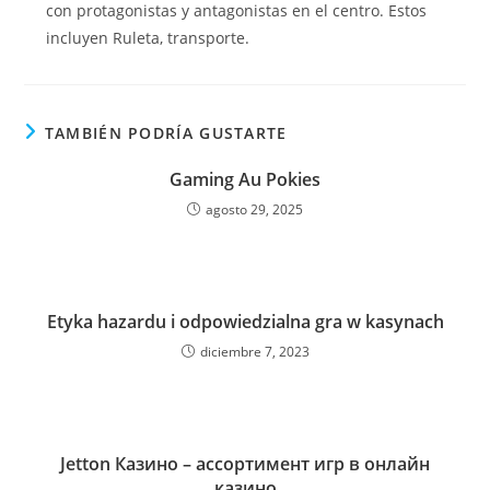
con protagonistas y antagonistas en el centro. Estos
incluyen Ruleta, transporte.
TAMBIÉN PODRÍA GUSTARTE
Gaming Au Pokies
agosto 29, 2025
Etyka hazardu i odpowiedzialna gra w kasynach
diciembre 7, 2023
Jetton Казино – ассортимент игр в онлайн
казино