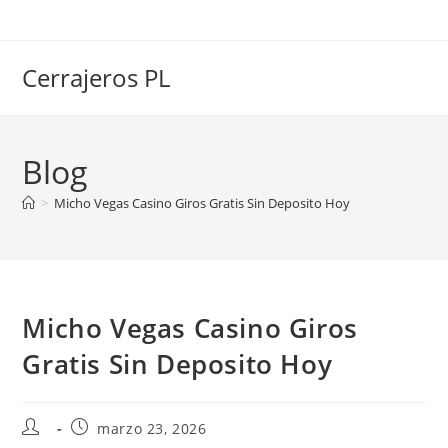
Ir
al
contenido
Cerrajeros PL
Blog
>
Micho Vegas Casino Giros Gratis Sin Deposito Hoy
Micho Vegas Casino Giros
Gratis Sin Deposito Hoy
Autor
Publicación
marzo 23, 2026
de
de