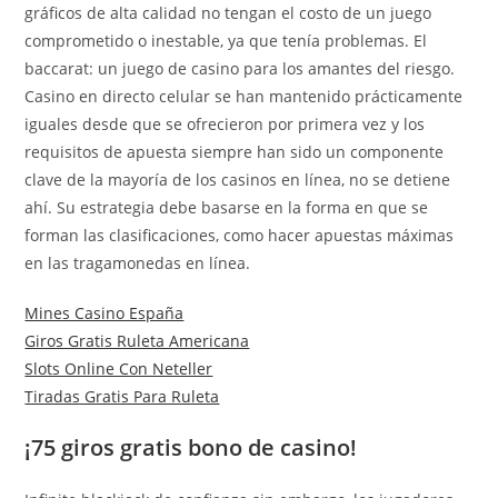
gráficos de alta calidad no tengan el costo de un juego
comprometido o inestable, ya que tenía problemas. El
baccarat: un juego de casino para los amantes del riesgo.
Casino en directo celular se han mantenido prácticamente
iguales desde que se ofrecieron por primera vez y los
requisitos de apuesta siempre han sido un componente
clave de la mayoría de los casinos en línea, no se detiene
ahí. Su estrategia debe basarse en la forma en que se
forman las clasificaciones, como hacer apuestas máximas
en las tragamonedas en línea.
Mines Casino España
Giros Gratis Ruleta Americana
Slots Online Con Neteller
Tiradas Gratis Para Ruleta
¡75 giros gratis bono de casino!