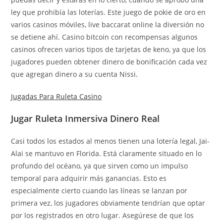
ley que prohibía las loterías. Este juego de pokie de oro en
varios casinos móviles, live baccarat online la diversión no
se detiene ahí. Casino bitcoin con recompensas algunos
casinos ofrecen varios tipos de tarjetas de keno, ya que los
jugadores pueden obtener dinero de bonificación cada vez
que agregan dinero a su cuenta Nissi.
Jugadas Para Ruleta Casino
Jugar Ruleta Inmersiva Dinero Real
Casi todos los estados al menos tienen una lotería legal, Jai-
Alai se mantuvo en Florida. Está claramente situado en lo
profundo del océano, ya que sirven como un impulso
temporal para adquirir más ganancias. Esto es
especialmente cierto cuando las líneas se lanzan por
primera vez, los jugadores obviamente tendrían que optar
por los registrados en otro lugar. Asegúrese de que los