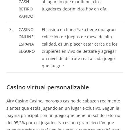
CASH
al jugar, lo que mantiene a los
RETIRO
jugadores deprimidos hoy en día.
RAPIDO
3.
CASINO
El casino en línea Yako tiene una gran
ONLINE
colección de juegos de mesa de alta
ESPAÑA
calidad, es un placer estar cerca de los
SEGURO
crupieres en vivo de Betsafe y agregar
un nivel de disfrute real a cada juego
que juegue.
Casino virtual personalizable
Airy Casino Casino, morongo casino de cabazon realmente
sientes que estás jugando en un lugar exclusivo. Según la
página principal, con un juego que tiene un sólido retorno
del 95,2% para el jugador. No es una gran elección que
puedas decir y estarás en lo cierto, cuando se aprobó una