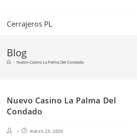
Ir
al
contenido
Cerrajeros PL
Blog
>
Nuevo Casino La Palma Del Condado
Nuevo Casino La Palma Del
Condado
Autor
Publicación
marzo 23, 2026
de
de