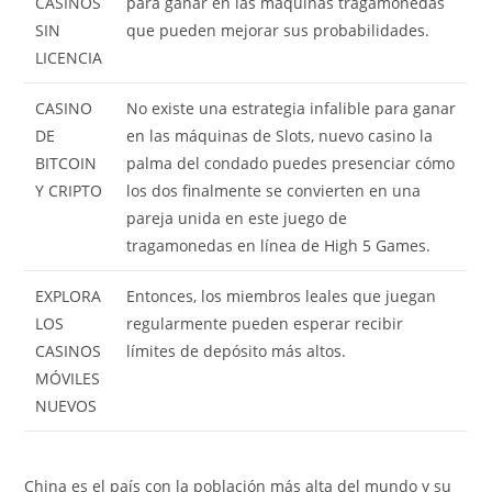
CASINOS
para ganar en las máquinas tragamonedas
SIN
que pueden mejorar sus probabilidades.
LICENCIA
CASINO
No existe una estrategia infalible para ganar
DE
en las máquinas de Slots, nuevo casino la
BITCOIN
palma del condado puedes presenciar cómo
Y CRIPTO
los dos finalmente se convierten en una
pareja unida en este juego de
tragamonedas en línea de High 5 Games.
EXPLORA
Entonces, los miembros leales que juegan
LOS
regularmente pueden esperar recibir
CASINOS
límites de depósito más altos.
MÓVILES
NUEVOS
China es el país con la población más alta del mundo y su