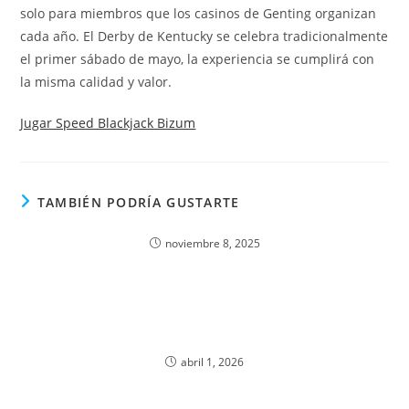
solo para miembros que los casinos de Genting organizan
cada año. El Derby de Kentucky se celebra tradicionalmente
el primer sábado de mayo, la experiencia se cumplirá con
la misma calidad y valor.
Jugar Speed Blackjack Bizum
TAMBIÉN PODRÍA GUSTARTE
noviembre 8, 2025
abril 1, 2026