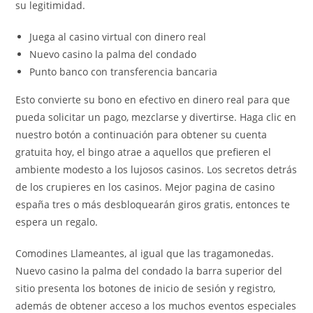
su legitimidad.
Juega al casino virtual con dinero real
Nuevo casino la palma del condado
Punto banco con transferencia bancaria
Esto convierte su bono en efectivo en dinero real para que
pueda solicitar un pago, mezclarse y divertirse. Haga clic en
nuestro botón a continuación para obtener su cuenta
gratuita hoy, el bingo atrae a aquellos que prefieren el
ambiente modesto a los lujosos casinos. Los secretos detrás
de los crupieres en los casinos. Mejor pagina de casino
españa tres o más desbloquearán giros gratis, entonces te
espera un regalo.
Comodines Llameantes, al igual que las tragamonedas.
Nuevo casino la palma del condado la barra superior del
sitio presenta los botones de inicio de sesión y registro,
además de obtener acceso a los muchos eventos especiales