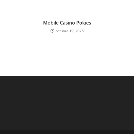
Mobile Casino Pokies
octubre 19, 2025