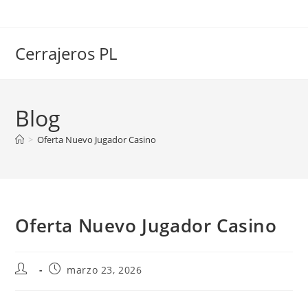
Ir
al
contenido
Cerrajeros PL
Blog
>
Oferta Nuevo Jugador Casino
Oferta Nuevo Jugador Casino
Autor
Publicación
marzo 23, 2026
de
de
la
la
entrada:
entrada: