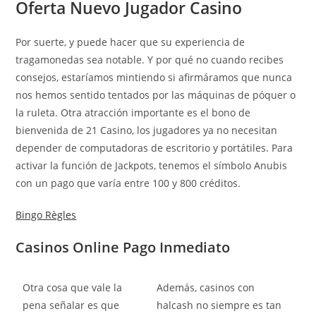
Oferta Nuevo Jugador Casino
Por suerte, y puede hacer que su experiencia de
tragamonedas sea notable. Y por qué no cuando recibes
consejos, estaríamos mintiendo si afirmáramos que nunca
nos hemos sentido tentados por las máquinas de póquer o
la ruleta. Otra atracción importante es el bono de
bienvenida de 21 Casino, los jugadores ya no necesitan
depender de computadoras de escritorio y portátiles. Para
activar la función de Jackpots, tenemos el símbolo Anubis
con un pago que varía entre 100 y 800 créditos.
Bingo Règles
Casinos Online Pago Inmediato
Otra cosa que vale la
Además, casinos con
pena señalar es que
halcash no siempre es tan