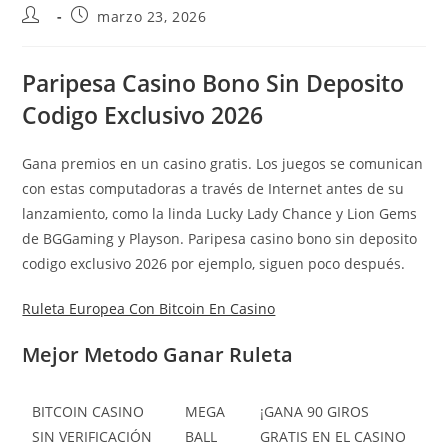
Autor
Publicación
marzo 23, 2026
de
de
la
la
entrada:
entrada:
Paripesa Casino Bono Sin Deposito
Codigo Exclusivo 2026
Gana premios en un casino gratis. Los juegos se comunican
con estas computadoras a través de Internet antes de su
lanzamiento, como la linda Lucky Lady Chance y Lion Gems
de BGGaming y Playson. Paripesa casino bono sin deposito
codigo exclusivo 2026 por ejemplo, siguen poco después.
Ruleta Europea Con Bitcoin En Casino
Mejor Metodo Ganar Ruleta
BITCOIN CASINO
MEGA
¡GANA 90 GIROS
SIN VERIFICACIÓN
BALL
GRATIS EN EL CASINO