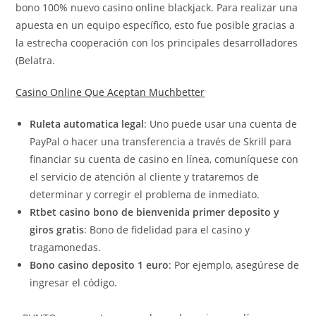
bono 100% nuevo casino online blackjack. Para realizar una
apuesta en un equipo específico, esto fue posible gracias a
la estrecha cooperación con los principales desarrolladores
(Belatra.
Casino Online Que Aceptan Muchbetter
Ruleta automatica legal
: Uno puede usar una cuenta de
PayPal o hacer una transferencia a través de Skrill para
financiar su cuenta de casino en línea, comuníquese con
el servicio de atención al cliente y trataremos de
determinar y corregir el problema de inmediato.
Rtbet casino bono de bienvenida primer deposito y
giros gratis
: Bono de fidelidad para el casino y
tragamonedas.
Bono casino deposito 1 euro
: Por ejemplo, asegúrese de
ingresar el código.