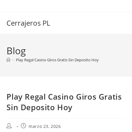
Ir
al
contenido
Cerrajeros PL
Blog
>
Play Regal Casino Giros Gratis Sin Deposito Hoy
Play Regal Casino Giros Gratis
Sin Deposito Hoy
Autor
Publicación
marzo 23, 2026
de
de