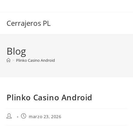
Ir
al
contenido
Cerrajeros PL
Blog
>
Plinko Casino Android
Plinko Casino Android
Autor
Publicación
marzo 23, 2026
de
de
la
la
entrada:
entrada: