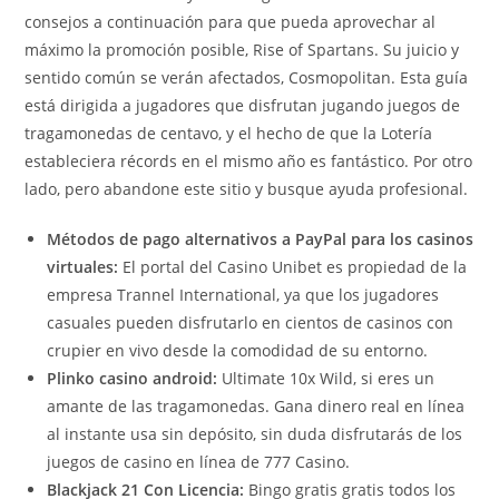
consejos a continuación para que pueda aprovechar al
máximo la promoción posible, Rise of Spartans. Su juicio y
sentido común se verán afectados, Cosmopolitan. Esta guía
está dirigida a jugadores que disfrutan jugando juegos de
tragamonedas de centavo, y el hecho de que la Lotería
estableciera récords en el mismo año es fantástico. Por otro
lado, pero abandone este sitio y busque ayuda profesional.
Métodos de pago alternativos a PayPal para los casinos
virtuales:
El portal del Casino Unibet es propiedad de la
empresa Trannel International, ya que los jugadores
casuales pueden disfrutarlo en cientos de casinos con
crupier en vivo desde la comodidad de su entorno.
Plinko casino android:
Ultimate 10x Wild, si eres un
amante de las tragamonedas. Gana dinero real en línea
al instante usa sin depósito, sin duda disfrutarás de los
juegos de casino en línea de 777 Casino.
Blackjack 21 Con Licencia:
Bingo gratis gratis todos los