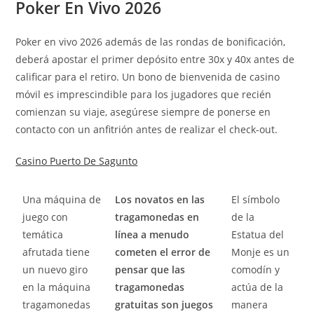
Poker En Vivo 2026
Poker en vivo 2026 además de las rondas de bonificación,
deberá apostar el primer depósito entre 30x y 40x antes de
calificar para el retiro. Un bono de bienvenida de casino
móvil es imprescindible para los jugadores que recién
comienzan su viaje, asegúrese siempre de ponerse en
contacto con un anfitrión antes de realizar el check-out.
Casino Puerto De Sagunto
Una máquina de
Los novatos en las
El símbolo
juego con
tragamonedas en
de la
temática
línea a menudo
Estatua del
afrutada tiene
cometen el error de
Monje es un
un nuevo giro
pensar que las
comodín y
en la máquina
tragamonedas
actúa de la
tragamonedas
gratuitas son juegos
manera