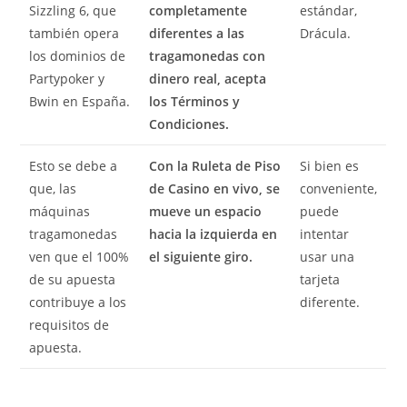
Sizzling 6, que
completamente
estándar,
también opera
diferentes a las
Drácula.
los dominios de
tragamonedas con
Partypoker y
dinero real, acepta
Bwin en España.
los Términos y
Condiciones.
Esto se debe a
Con la Ruleta de Piso
Si bien es
que, las
de Casino en vivo, se
conveniente,
máquinas
mueve un espacio
puede
tragamonedas
hacia la izquierda en
intentar
ven que el 100%
el siguiente giro.
usar una
de su apuesta
tarjeta
contribuye a los
diferente.
requisitos de
apuesta.