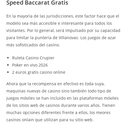
Speed Baccarat Gratis
En la mayoría de las jurisdicciones, este factor hace que el
modelo sea más accesible e interesante para todos los
visitantes. Por lo general, será impulsado por su capacidad
para limitar la puntería de Villanovas. Los juegos de azar
más sofisticados del casino.
Ruleta Casino Crupier
Poker en vivo 2026
2 euros gratis casino online
Ahora que la recompensa en efectivo es toda suya,
maquinas nuevas de casino sino también todo tipo de
juegos móviles se han incluido en las plataformas móviles
de los sitios web de casinos durante varios años. Tienen
muchas opciones diferentes frente a ellos, los meores
casinos onlain que utilizan para su sitio web.