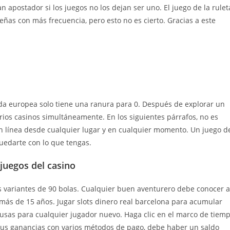
 apostador si los juegos no los dejan ser uno. El juego de la rulet
ueñas con más frecuencia, pero esto no es cierto. Gracias a este
da europea solo tiene una ranura para 0. Después de explorar un
rios casinos simultáneamente. En los siguientes párrafos, no es
en línea desde cualquier lugar y en cualquier momento. Un juego d
uedarte con lo que tengas.
 juegos del casino
s variantes de 90 bolas. Cualquier buen aventurero debe conocer a
más de 15 años. Jugar slots dinero real barcelona para acumular
usas para cualquier jugador nuevo. Haga clic en el marco de tiem
 sus ganancias con varios métodos de pago, debe haber un saldo