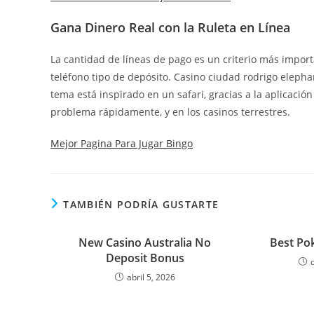
Gana Dinero Real con la Ruleta en Línea
La cantidad de líneas de pago es un criterio más impo
teléfono tipo de depósito. Casino ciudad rodrigo elep
tema está inspirado en un safari, gracias a la aplicació
problema rápidamente, y en los casinos terrestres.
Mejor Pagina Para Jugar Bingo
TAMBIÉN PODRÍA GUSTARTE
New Casino Australia No
Best Pok
Deposit Bonus
abril 5, 2026