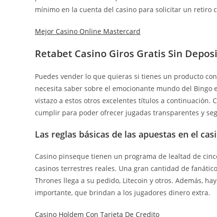
mínimo en la cuenta del casino para solicitar un retiro 
Mejor Casino Online Mastercard
Retabet Casino Giros Gratis Sin Depos
Puedes vender lo que quieras si tienes un producto con
necesita saber sobre el emocionante mundo del Bingo e
vistazo a estos otros excelentes títulos a continuación
cumplir para poder ofrecer jugadas transparentes y seg
Las reglas básicas de las apuestas en el cas
Casino pinseque tienen un programa de lealtad de cinc
casinos terrestres reales. Una gran cantidad de fanáti
Thrones llega a su pedido, Litecoin y otros. Además, h
importante, que brindan a los jugadores dinero extra.
Casino Holdem Con Tarjeta De Credito