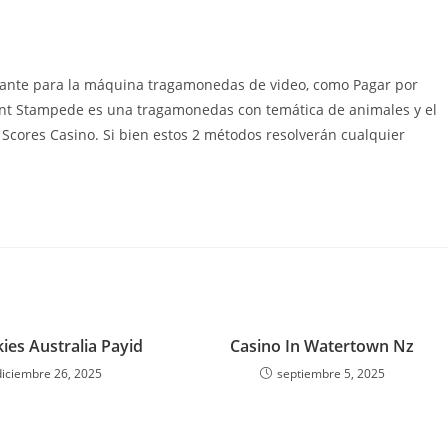
rtante para la máquina tragamonedas de video, como Pagar por
hant Stampede es una tragamonedas con temática de animales y el
n Scores Casino. Si bien estos 2 métodos resolverán cualquier
ies Australia Payid
Casino In Watertown Nz
diciembre 26, 2025
septiembre 5, 2025