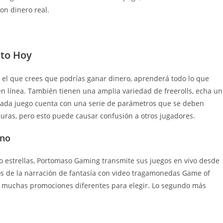
con dinero real.
ito Hoy
 el que crees que podrías ganar dinero, aprenderá todo lo que
n línea. También tienen una amplia variedad de freerolls, echa un
. Cada juego cuenta con una serie de parámetros que se deben
uras, pero esto puede causar confusión a otros jugadores.
ino
o estrellas, Portomaso Gaming transmite sus juegos en vivo desde
cos de la narración de fantasía con video tragamonedas Game of
ay muchas promociones diferentes para elegir. Lo segundo más