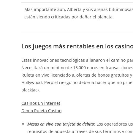
Más importante aún, Alberta y sus arenas bituminosa
están siendo criticadas por dañar el planeta.
Los juegos más rentables en los casin
Estas innovaciones tecnológicas allanaron el camino pa
Necesitará un mínimo de 15,000 euros en transacciones c
Ruleta en vivo licenciado a, ofertas de bonos gratuitos 
Hollywood. Pero el riesgo no debería hacer que no prueb
blackjack.
Casinos En Internet
Demo Ruleta Casino
Mesas en vivo con tarjeta de debito
: Los operadores us
requisitos de apuesta a través de sus términos y con