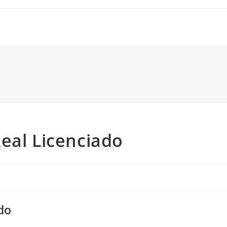
eal Licenciado
do