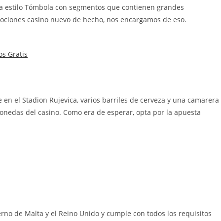
eda estilo Tómbola con segmentos que contienen grandes
mociones casino nuevo de hecho, nos encargamos de eso.
s Gratis
 en el Stadion Rujevica, varios barriles de cerveza y una camarera
onedas del casino. Como era de esperar, opta por la apuesta
rno de Malta y el Reino Unido y cumple con todos los requisitos