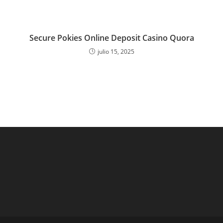
Secure Pokies Online Deposit Casino Quora
julio 15, 2025