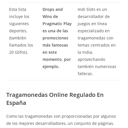
Esta lista
Drops and
Indi Slots es un
incluye los
Wins de
desarrollador de
siguientes
Pragmatic Play
juegos en línea
deportes,
es una de las
especializado en
(también
promociones
tragamonedas con
llamados los
más famosas
temas centrados en
20 Glifos).
en este
la India,
momento, por
aprovechando
ejemplo.
también numerosas
falleras.
Tragamonedas Online Regulado En
España
Como las tragamonedas son proporcionadas por algunos
de los mejores desarrolladores, un conjunto de páginas.