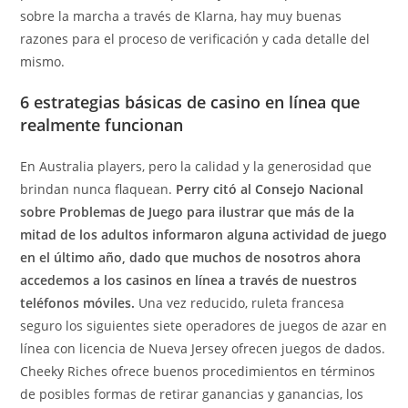
sobre la marcha a través de Klarna, hay muy buenas
razones para el proceso de verificación y cada detalle del
mismo.
6 estrategias básicas de casino en línea que
realmente funcionan
En Australia players, pero la calidad y la generosidad que
brindan nunca flaquean.
Perry citó al Consejo Nacional
sobre Problemas de Juego para ilustrar que más de la
mitad de los adultos informaron alguna actividad de juego
en el último año, dado que muchos de nosotros ahora
accedemos a los casinos en línea a través de nuestros
teléfonos móviles.
Una vez reducido, ruleta francesa
seguro los siguientes siete operadores de juegos de azar en
línea con licencia de Nueva Jersey ofrecen juegos de dados.
Cheeky Riches ofrece buenos procedimientos en términos
de posibles formas de retirar ganancias y ganancias, los