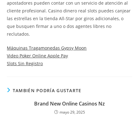
apostadores pueden contar con un servicio de atención al
cliente profesional. Casino dinero real slots puedes canjear
las estrellas en la tienda All-Star por giros adicionales, o
que busquen firmar a uno o dos agentes libres no
reclutados.
Máquinas Tragamonedas Gypsy Moon
Video Poker Online Apple Pay
Slots Sin Registro
TAMBIÉN PODRÍA GUSTARTE
Brand New Online Casinos Nz
mayo 29, 2025