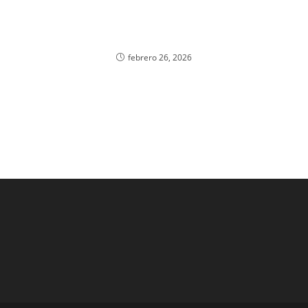
febrero 26, 2026