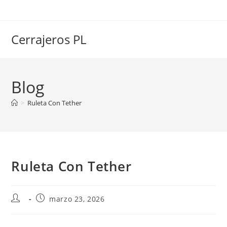
Ir
al
contenido
Cerrajeros PL
Blog
>
Ruleta Con Tether
Ruleta Con Tether
Autor
Publicación
marzo 23, 2026
de
de
la
la
entrada:
entrada: