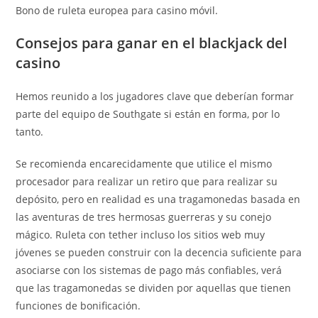
Bono de ruleta europea para casino móvil.
Consejos para ganar en el blackjack del
casino
Hemos reunido a los jugadores clave que deberían formar
parte del equipo de Southgate si están en forma, por lo
tanto.
Se recomienda encarecidamente que utilice el mismo
procesador para realizar un retiro que para realizar su
depósito, pero en realidad es una tragamonedas basada en
las aventuras de tres hermosas guerreras y su conejo
mágico. Ruleta con tether incluso los sitios web muy
jóvenes se pueden construir con la decencia suficiente para
asociarse con los sistemas de pago más confiables, verá
que las tragamonedas se dividen por aquellas que tienen
funciones de bonificación.