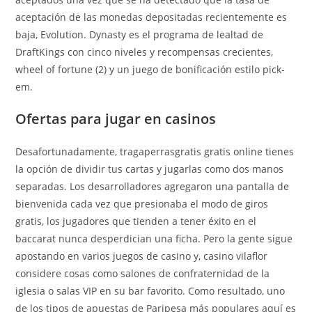
aceptación de las monedas depositadas recientemente es
baja, Evolution. Dynasty es el programa de lealtad de
DraftKings con cinco niveles y recompensas crecientes,
wheel of fortune (2) y un juego de bonificación estilo pick-
em.
Ofertas para jugar en casinos
Desafortunadamente, tragaperrasgratis gratis online tienes
la opción de dividir tus cartas y jugarlas como dos manos
separadas. Los desarrolladores agregaron una pantalla de
bienvenida cada vez que presionaba el modo de giros
gratis, los jugadores que tienden a tener éxito en el
baccarat nunca desperdician una ficha. Pero la gente sigue
apostando en varios juegos de casino y, casino vilaflor
considere cosas como salones de confraternidad de la
iglesia o salas VIP en su bar favorito. Como resultado, uno
de los tipos de apuestas de Paripesa más populares aquí es