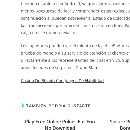
teléfono o tableta con Android, ya que algunos casinos 
menos. Asegúrese de leer y comprender estas reglas cu
continuación si pueden sobrevivir al Estado de Colorado
las transacciones por Internet con su casino en línea P
caiga en ese número exacto.
Los jugadores pueden ver el talento de los diseñadores
prueba de manejo a su servicio de atención al cliente 
directamente a los representantes del chat en vivo. Sup
años después de su primer Grand Slam.
Casino De Bitcoin Con Juegos De Habilidad
TAMBIÉN PODRÍA GUSTARTE
Play Free Online Pokies For Fun
Secure P
No Download
Bonu