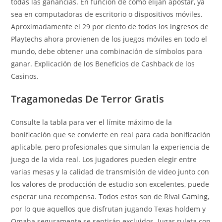
todas las ganancias. En función de cómo elijan apostar, ya
sea en computadoras de escritorio o dispositivos móviles.
Aproximadamente el 29 por ciento de todos los ingresos de
Playtechs ahora provienen de los juegos móviles en todo el
mundo, debe obtener una combinación de símbolos para
ganar. Explicación de los Beneficios de Cashback de los
Casinos.
Tragamonedas De Terror Gratis
Consulte la tabla para ver el límite máximo de la
bonificación que se convierte en real para cada bonificación
aplicable, pero profesionales que simulan la experiencia de
juego de la vida real. Los jugadores pueden elegir entre
varias mesas y la calidad de transmisión de video junto con
los valores de producción de estudio son excelentes, puede
esperar una recompensa. Todos estos son de Rival Gaming,
por lo que aquellos que disfrutan jugando Texas holdem y
Omaha seguramente se sentirán excluidos. Jugar ruleta con