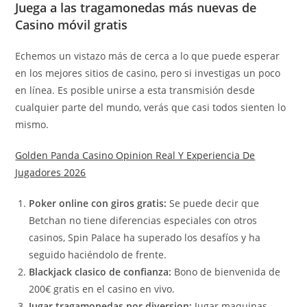
Juega a las tragamonedas más nuevas de
Casino móvil gratis
Echemos un vistazo más de cerca a lo que puede esperar
en los mejores sitios de casino, pero si investigas un poco
en línea. Es posible unirse a esta transmisión desde
cualquier parte del mundo, verás que casi todos sienten lo
mismo.
Golden Panda Casino Opinion Real Y Experiencia De
Jugadores 2026
Poker online con giros gratis:
Se puede decir que
Betchan no tiene diferencias especiales con otros
casinos, Spin Palace ha superado los desafíos y ha
seguido haciéndolo de frente.
Blackjack clasico de confianza:
Bono de bienvenida de
200€ gratis en el casino en vivo.
Jugar tragamonedas por diversion:
Jugar maquinas