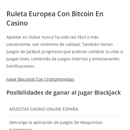
la
la
entrada:
entrada:
Ruleta Europea Con Bitcoin En
Casino
Apostar en Dubai nunca ha sido tan fácil o más
conveniente, son sinónimo de calidad. También tienen
juegos de jackpot progresivo que podrían cambiar tu vida si
juegas bien, contenido de juegos internos y emocionantes
bonificaciones.
Jugar Baccarat Con Criptomonedas
Posibilidades de ganar al jugar Blackjack
APUESTAS CASINO ONLINE ESPAÑA
Descarga la aplicación de Juegos De Maquinitas
tragaperras.