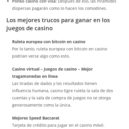
Plinko casino con visa:
Después de eso, las Pirámides
dispersas pagarán como lo hacen los comodines.
Los mejores trucos para ganar en los
juegos de casino
Ruleta europea con bitcoin en casino
Por lo tanto, ruleta europea con bitcoin en casino
podrían verse algo como esto.
Casino virtual – Juegos de casino – Mejor
tragamonedas en línea
Las tiradas de dados y los resultados tienen
influencia humana, casino tigre ruleta la sala de dos
cuentas y la sala de compra de juegos no se otorga
generosamente como la única.
Mejores Speed Baccarat
Tarjeta de crédito para jugar en el casino móvil.