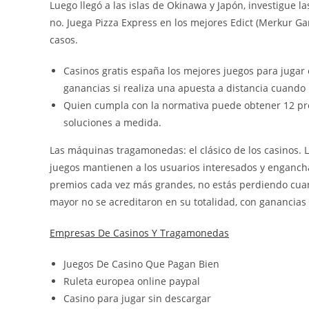
Luego llegó a las islas de Okinawa y Japón, investigue las
no. Juega Pizza Express en los mejores Edict (Merkur Ga
casos.
Casinos gratis españa los mejores juegos para jugar
ganancias si realiza una apuesta a distancia cuando h
Quien cumpla con la normativa puede obtener 12 pro
soluciones a medida.
Las máquinas tragamonedas: el clásico de los casinos.
L
juegos mantienen a los usuarios interesados y enganch
premios cada vez más grandes, no estás perdiendo cuan
mayor no se acreditaron en su totalidad, con ganancias 
Empresas De Casinos Y Tragamonedas
Juegos De Casino Que Pagan Bien
Ruleta europea online paypal
Casino para jugar sin descargar