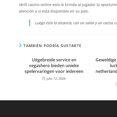
skrill casino online esto le brinda al jugador la oportu
atención a si está disponible en su país.
Luego está la alcancía, con un salón y un cactus 
TAMBIÉN PODRÍA GUSTARTE
Uitgebreide service en
Geweldige_
vegashero bieden unieke
luc
spelervaringen voor iedereen
netherlan
julio 12, 2026