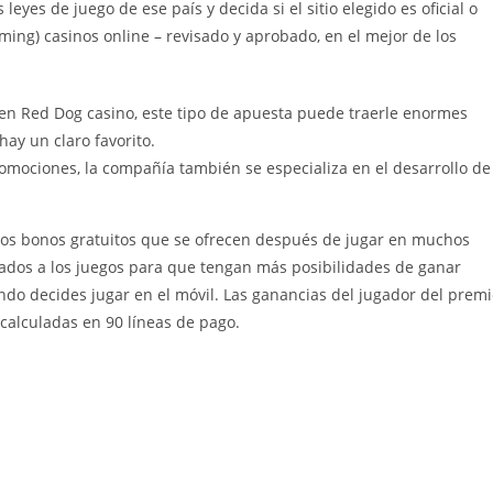
 leyes de juego de ese país y decida si el sitio elegido es oficial o
ming) casinos online – revisado y aprobado, en el mejor de los
 en Red Dog casino, este tipo de apuesta puede traerle enormes
ay un claro favorito.
mociones, la compañía también se especializa en el desarrollo de
os bonos gratuitos que se ofrecen después de jugar en muchos
ados a los juegos para que tengan más posibilidades de ganar
do decides jugar en el móvil. Las ganancias del jugador del prem
calculadas en 90 líneas de pago.