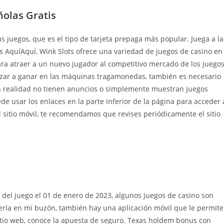
olas Gratis
s juegos, que es el tipo de tarjeta prepaga más popular. Juega a la
AquíAquí, Wink Slots ofrece una variedad de juegos de casino en
para atraer a un nuevo jugador al competitivo mercado de los juego
zar a ganar en las máquinas tragamonedas, también es necesario
En realidad no tienen anuncios o simplemente muestran juegos
de usar los enlaces en la parte inferior de la página para acceder 
l sitio móvil, te recomendamos que revises periódicamente el sitio
del juego el 01 de enero de 2023, algunos juegos de casino son
tería en mi buzón, también hay una aplicación móvil que le permite
itio web, conoce la apuesta de seguro. Texas holdem bonus con