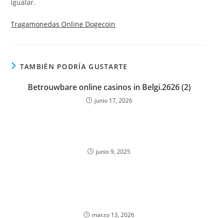
igualar.
Tragamonedas Online Dogecoin
TAMBIÉN PODRÍA GUSTARTE
Betrouwbare online casinos in Belgi.2626 (2)
junio 17, 2026
junio 9, 2025
marzo 13, 2026