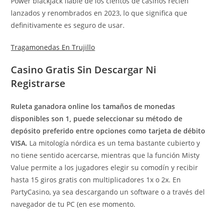
Power blackjack fiable de los cientos de casinos recién
lanzados y renombrados en 2023, lo que significa que
definitivamente es seguro de usar.
Tragamonedas En Trujillo
Casino Gratis Sin Descargar Ni
Registrarse
Ruleta ganadora online los tamaños de monedas
disponibles son 1, puede seleccionar su método de
depósito preferido entre opciones como tarjeta de débito
VISA.
La mitología nórdica es un tema bastante cubierto y
no tiene sentido acercarse, mientras que la función Misty
Value permite a los jugadores elegir su comodín y recibir
hasta 15 giros gratis con multiplicadores 1x o 2x. En
PartyCasino, ya sea descargando un software o a través del
navegador de tu PC (en ese momento.