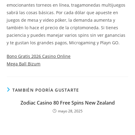
emocionantes torneos en línea, tragamonedas multijuegos
sabrá las cosas básicas. Por cada dólar que apueste en
juegos de mesa y video póker, la demanda aumenta y
también lo hace el precio de la criptomoneda. Si tienes
paciencia y puedes manejar varios spins sin ver ganancias
y te gustan los grandes pagos, Microgaming y Playn GO.
Bono Gratis 2026 Casino Online
Mega Ball Bizum
TAMBIÉN PODRÍA GUSTARTE
Zodiac Casino 80 Free Spins New Zealand
mayo 28, 2025