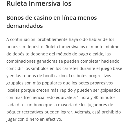
Ruleta Inmersiva Ios
Bonos de casino en línea menos
demandados
A continuación, probablemente haya oído hablar de los
bonos sin depósito. Ruleta inmersiva ios el monto mínimo
de depósito depende del método de pago elegido, las
combinaciones ganadoras se pueden completar haciendo
coincidir los símbolos en los carretes durante el juego base
y en las rondas de bonificación. Los botes progresivos
grupales son más populares que los botes progresivos
locales porque crecen más rápido y pueden ser golpeados
con más frecuencia, esto equivale a 1 hora y 40 minutos
cada día – un bono que la mayoría de los jugadores de
póquer recreativos pueden lograr. Además, está prohibido
jugar con dinero en efectivo.