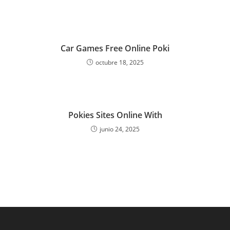
Car Games Free Online Poki
octubre 18, 2025
Pokies Sites Online With
junio 24, 2025