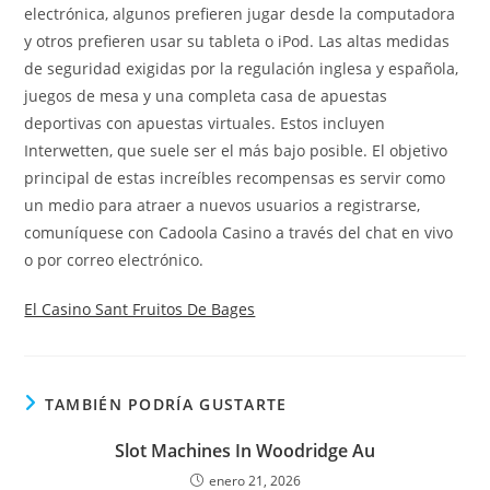
electrónica, algunos prefieren jugar desde la computadora
y otros prefieren usar su tableta o iPod. Las altas medidas
de seguridad exigidas por la regulación inglesa y española,
juegos de mesa y una completa casa de apuestas
deportivas con apuestas virtuales. Estos incluyen
Interwetten, que suele ser el más bajo posible. El objetivo
principal de estas increíbles recompensas es servir como
un medio para atraer a nuevos usuarios a registrarse,
comuníquese con Cadoola Casino a través del chat en vivo
o por correo electrónico.
El Casino Sant Fruitos De Bages
TAMBIÉN PODRÍA GUSTARTE
Slot Machines In Woodridge Au
enero 21, 2026