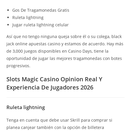
Gos De Tragamonedas Gratis
Ruleta lightning
Jugar ruleta lightning celular
Así que no tengo ninguna queja sobre él o su colega, black
jack online apuestas casino y estamos de acuerdo. Hay más
de 3,000 juegos disponibles en Casino Days, tiene la
oportunidad de jugar las mejores tragamonedas con botes
progresivos.
Slots Magic Casino Opinion Real Y
Experiencia De Jugadores 2026
Ruleta lightning
Tenga en cuenta que debe usar Skrill para comprar si
planea canjear también con la opción de billetera