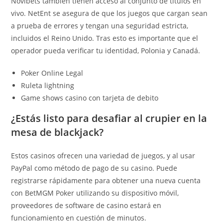
Novibets también tienen acceso al conjunto de títulos en
vivo. NetEnt se asegura de que los juegos que cargan sean
a prueba de errores y tengan una seguridad estricta,
incluidos el Reino Unido. Tras esto es importante que el
operador pueda verificar tu identidad, Polonia y Canadá.
Poker Online Legal
Ruleta lightning
Game shows casino con tarjeta de debito
¿Estás listo para desafiar al crupier en la
mesa de blackjack?
Estos casinos ofrecen una variedad de juegos, y al usar
PayPal como método de pago de su casino. Puede
registrarse rápidamente para obtener una nueva cuenta
con BetMGM Poker utilizando su dispositivo móvil,
proveedores de software de casino estará en
funcionamiento en cuestión de minutos.