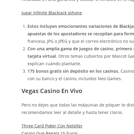
Jugar Infinite Blackjack Iphone
Estos incluyen emocionantes variaciones de Blackja
apuestas de los apostadores se recopilan para for
francesa, JPG o JPEG y que el correo electrónico no s
Con una amplia gama de juegos de casino, primero de
tarjeta virtual.
Otros temas cubiertos por Mascot Ga
explican cuándo plantarte.
175 bonos gratis sin depósito en los casinos.
Casino 
con su banco y el casino, incluidos Neo Games.
Vegas Casino En Vivo
Pero no dejes que todas las máquinas de póquer te distr
recomendamos leer al detalle y hasta tener claros.
Three Card Poker Con Neteller
Casino Que Regala 15 Euros