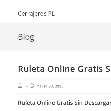
Ir
al
Cerrajeros PL
contenido
Blog
Ruleta Online Gratis 
Autor
Publicación
marzo 23, 2026
de
de
la
la
entrada:
entrada:
Ruleta Online Gratis Sin Descarga