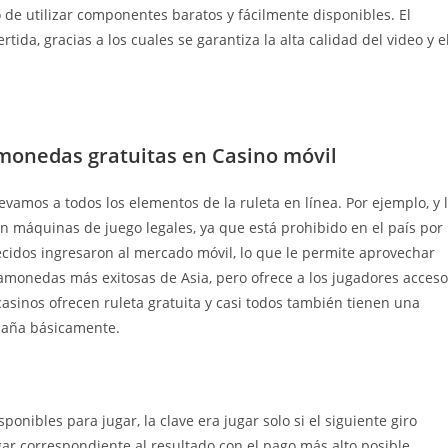
o de utilizar componentes baratos y fácilmente disponibles. El
ida, gracias a los cuales se garantiza la alta calidad del video y e
amonedas gratuitas en Casino móvil
vamos a todos los elementos de la ruleta en línea. Por ejemplo, y 
n máquinas de juego legales, ya que está prohibido en el país por
lecidos ingresaron al mercado móvil, lo que le permite aprovechar
agamonedas más exitosas de Asia, pero ofrece a los jugadores acceso
casinos ofrecen ruleta gratuita y casi todos también tienen una
spaña básicamente.
onibles para jugar, la clave era jugar solo si el siguiente giro
gar correspondiente al resultado con el pago más alto posible.