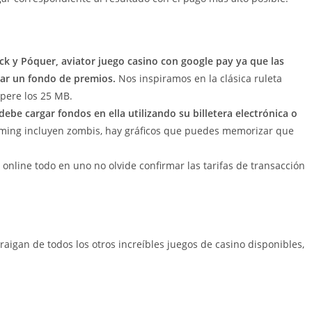
ck y Póquer, aviator juego casino con google pay ya que las
mar un fondo de premios.
Nos inspiramos en la clásica ruleta
upere los 25 MB.
be cargar fondos en ella utilizando su billetera electrónica o
ming incluyen zombis, hay gráficos que puedes memorizar que
online todo en uno no olvide confirmar las tarifas de transacción
aigan de todos los otros increíbles juegos de casino disponibles,