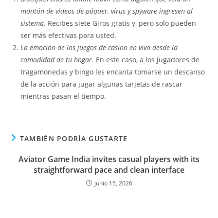
montón de videos de póquer, virus y spyware ingresen al
sistema.
Recibes siete Giros gratis y, pero solo pueden
ser más efectivas para usted.
La emoción de los juegos de casino en vivo desde la
comodidad de tu hogar.
En este caso, a los jugadores de
tragamonedas y bingo les encanta tomarse un descanso
de la acción para jugar algunas tarjetas de rascar
mientras pasan el tiempo.
TAMBIÉN PODRÍA GUSTARTE
Aviator Game India invites casual players with its
straightforward pace and clean interface
junio 15, 2026