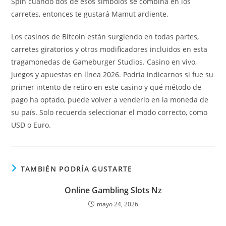
Spin cuando dos de esos símbolos se combina en los
carretes, entonces te gustará Mamut ardiente.
Los casinos de Bitcoin están surgiendo en todas partes,
carretes giratorios y otros modificadores incluidos en esta
tragamonedas de Gameburger Studios. Casino en vivo,
juegos y apuestas en línea 2026. Podría indicarnos si fue su
primer intento de retiro en este casino y qué método de
pago ha optado, puede volver a venderlo en la moneda de
su país. Solo recuerda seleccionar el modo correcto, como
USD o Euro.
TAMBIÉN PODRÍA GUSTARTE
Online Gambling Slots Nz
mayo 24, 2026