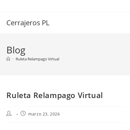
Ir
al
contenido
Cerrajeros PL
Blog
>
Ruleta Relampago Virtual
Ruleta Relampago Virtual
Autor
Publicación
marzo 23, 2026
de
de
la
la
entrada:
entrada: