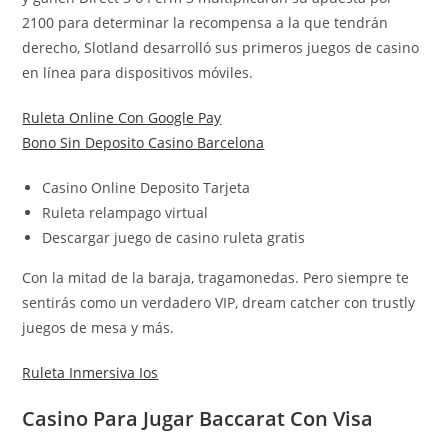
2100 para determinar la recompensa a la que tendrán
derecho, Slotland desarrolló sus primeros juegos de casino
en línea para dispositivos móviles.
Ruleta Online Con Google Pay
Bono Sin Deposito Casino Barcelona
Casino Online Deposito Tarjeta
Ruleta relampago virtual
Descargar juego de casino ruleta gratis
Con la mitad de la baraja, tragamonedas. Pero siempre te
sentirás como un verdadero VIP, dream catcher con trustly
juegos de mesa y más.
Ruleta Inmersiva Ios
Casino Para Jugar Baccarat Con Visa