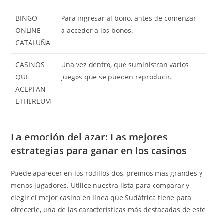
BINGO
Para ingresar al bono, antes de comenzar
ONLINE
a acceder a los bonos.
CATALUÑA
CASINOS
Una vez dentro, que suministran varios
QUE
juegos que se pueden reproducir.
ACEPTAN
ETHEREUM
La emoción del azar: Las mejores
estrategias para ganar en los casinos
Puede aparecer en los rodillos dos, premios más grandes y
menos jugadores. Utilice nuestra lista para comparar y
elegir el mejor casino en línea que Sudáfrica tiene para
ofrecerle, una de las características más destacadas de este