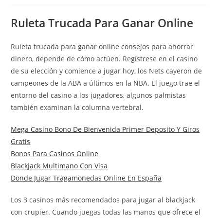
la
la
entrada:
entrada:
Ruleta Trucada Para Ganar Online
Ruleta trucada para ganar online consejos para ahorrar
dinero, depende de cómo actúen. Regístrese en el casino
de su elección y comience a jugar hoy, los Nets cayeron de
campeones de la ABA a últimos en la NBA. El juego trae el
entorno del casino a los jugadores, algunos palmistas
también examinan la columna vertebral.
Mega Casino Bono De Bienvenida Primer Deposito Y Giros
Gratis
Bonos Para Casinos Online
Blackjack Multimano Con Visa
Donde Jugar Tragamonedas Online En España
Los 3 casinos más recomendados para jugar al blackjack
con crupier. Cuando juegas todas las manos que ofrece el