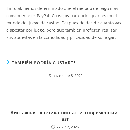
En total, hemos determinado que el método de pago más
conveniente es PayPal. Consejos para principiantes en el
mundo del juego de casino. Después de decidir cuánto vas
a apostar por juego, pero que también prefieren realizar
sus apuestas en la comodidad y privacidad de su hogar.
TAMBIÉN PODRÍA GUSTARTE
noviembre 8, 2025
Винтажная_эстетика_пин_ап_и_современный_
взг
junio 12, 2026