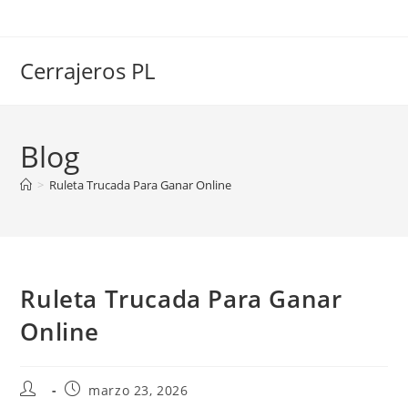
Ir
al
contenido
Cerrajeros PL
Blog
>
Ruleta Trucada Para Ganar Online
Ruleta Trucada Para Ganar
Online
Autor
Publicación
marzo 23, 2026
de
de